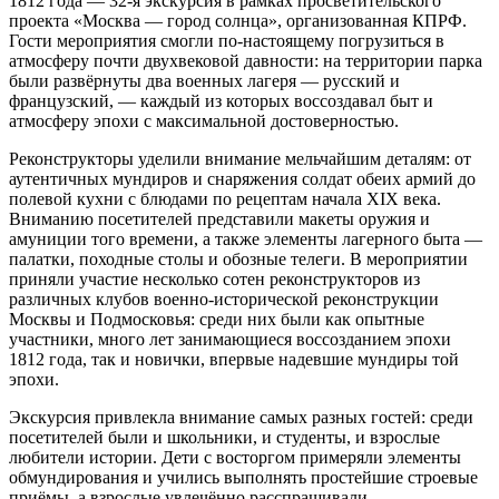
1812 года — 32‑я экскурсия в рамках просветительского
проекта «Москва — город солнца», организованная КПРФ.
Гости мероприятия смогли по‑настоящему погрузиться в
атмосферу почти двухвековой давности: на территории парка
были развёрнуты два военных лагеря — русский и
французский, — каждый из которых воссоздавал быт и
атмосферу эпохи с максимальной достоверностью.
Реконструкторы уделили внимание мельчайшим деталям: от
аутентичных мундиров и снаряжения солдат обеих армий до
полевой кухни с блюдами по рецептам начала XIX века.
Вниманию посетителей представили макеты оружия и
амуниции того времени, а также элементы лагерного быта —
палатки, походные столы и обозные телеги. В мероприятии
приняли участие несколько сотен реконструкторов из
различных клубов военно‑исторической реконструкции
Москвы и Подмосковья: среди них были как опытные
участники, много лет занимающиеся воссозданием эпохи
1812 года, так и новички, впервые надевшие мундиры той
эпохи.
Экскурсия привлекла внимание самых разных гостей: среди
посетителей были и школьники, и студенты, и взрослые
любители истории. Дети с восторгом примеряли элементы
обмундирования и учились выполнять простейшие строевые
приёмы, а взрослые увлечённо расспрашивали