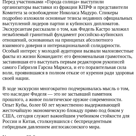
Перед участниками «Города солнца» выступили
организаторы выставки из фракции КПРФ и представители
Комитета за освобождение Николаса Мадуро. Спикеры
подробно изложили основные тезисы недавних официальных
выступлений лидеров партии и кубинских дипломатов.
Экскурсантам рассказали о том, как Фидель Кастро заложил
незыблемый гранитный фундамент российско-кубинских
отношений, основанных на принципах абсолютного
взаимного доверия и интернациональной солидарности.
Особый интерес у молодой аудитории вызвали малоизвестные
факты из жизни Команданте: его феноменальная грамотность,
заставившая его выступать первым редактором рукописей
самого Габриэля Гарсиа Маркеса, и его поразительная сила
воли, проявившаяся в полном отказе от курения ради здоровья
своей нации.
В ходе экскурсии многократно подчеркивалась мысль о том,
что наследие Фиделя — это не застывший памятник
прошлого, а живое политическое оружие современности.
Опыт Кубы, более 60 лет мужественно выдерживающей
жесточайшую экономическую блокаду прямо под боком у
США, сегодня служит важнейшим учебником стойкости для
России и Китая, столкнувшихся с беспрецедентным
гибридным давлением англосаксонского мира.