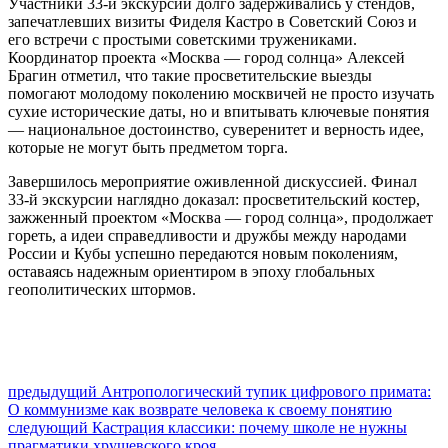
Участники 33-й экскурсии долго задерживались у стендов,
запечатлевших визиты Фиделя Кастро в Советский Союз и
его встречи с простыми советскими тружениками.
Координатор проекта «Москва — город солнца» Алексей
Брагин отметил, что такие просветительские выезды
помогают молодому поколению москвичей не просто изучать
сухие исторические даты, но и впитывать ключевые понятия
— национальное достоинство, суверенитет и верность идее,
которые не могут быть предметом торга.
Завершилось мероприятие оживленной дискуссией. Финал
33-й экскурсии наглядно доказал: просветительский костер,
зажженный проектом «Москва — город солнца», продолжает
гореть, а идеи справедливости и дружбы между народами
России и Кубы успешно передаются новым поколениям,
оставаясь надежным ориентиром в эпоху глобальных
геополитических штормов.
Навигация
Предыдущий
предыдущий
Антропологический тупик цифрового примата:
пост:
О коммунизме как возврате человека к своему понятию
по
Следующее
следующий
Кастрация классики: почему школе не нужны
сообщение:
прагматики хрущевского кроя