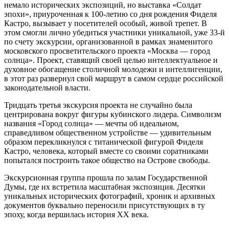
немало исторических экспозиций, но выставка «Солдат
эпохи», приуроченная к 100-летию со дня рождения Фиделя
Кастро, вызывает у посетителей особый, живой трепет. В
этом смогли лично убедиться участники уникальной, уже 33-й
по счету экскурсии, организованной в рамках знаменитого
московского просветительского проекта «Москва — город
солнца». Проект, ставящий своей целью интеллектуальное и
духовное обогащение столичной молодежи и интеллигенции,
в этот раз развернул свой маршрут в самом сердце российской
законодательной власти.
Тридцать третья экскурсия проекта не случайно была
центрирована вокруг фигуры кубинского лидера. Символизм
названия «Город солнца» — мечты об идеальном,
справедливом общественном устройстве — удивительным
образом перекликнулся с титанической фигурой Фиделя
Кастро, человека, который вместе со своими соратниками
попытался построить такое общество на Острове свободы.
Экскурсионная группа прошла по залам Государственной
Думы, где их встретила масштабная экспозиция. Десятки
уникальных исторических фотографий, хроник и архивных
документов буквально переносили присутствующих в ту
эпоху, когда вершилась история XX века.