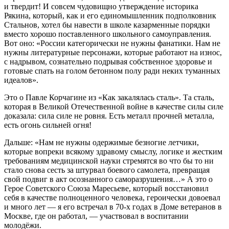
и твердит! И совсем чудовищно утверждение историка
Рякина, который, как и его единомышленник подполковник
Стальнов, хотел бы навести в школе казарменные порядки
вместо хорошо поставленного школьного самоуправления.
Вот оно: «России категорически не нужны фанатики. Нам не
нужны литературные персонажи, которые работают на износ,
с надрывом, сознательно подрывая собственное здоровье и
готовые спать на голом бетонном полу ради неких туманных
идеалов».
Это о Павле Корчагине из «Как закалялась сталь». Та сталь,
которая в Великой Отечественной войне в качестве силы силе
доказала: сила силе не ровня. Есть металл прочней металла,
есть огонь сильней огня!
Дальше: «Нам не нужны одержимые безногие летчики,
которые вопреки всякому здравому смыслу, логике и жестким
требованиям медицинской науки стремятся во что бы то ни
стало снова сесть за штурвал боевого самолета, превращая
свой подвиг в акт осознанного саморазрушения…» А это о
Герое Советского Союза Маресьеве, который восстановил
себя в качестве полноценного человека, героически довоевал
и много лет — я его встречал в 70-х годах в Доме ветеранов в
Москве, где он работал, — участвовал в воспитании
молодёжи.