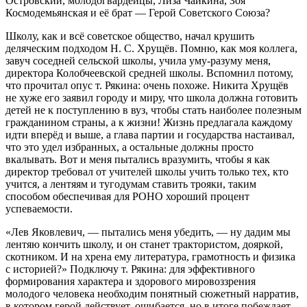
Островский, молодогвардейцы, Лиза Чайкина, Зоя
Космодемьянская и её брат — Герой Советского Союза?
Школу, как и всё советское общество, начал крушить
деляческим подходом Н. С. Хрущёв. Помню, как моя коллега,
завуч соседней сельской школы, учила уму-разуму меня,
директора Колобчеевской средней школы. Вспомнил потому,
что прочитал опус т. Рякина: очень похоже. Никита Хрущёв
не хуже его заявил городу и миру, что школа должна готовить
детей не к поступлению в вуз, чтобы стать наиболее полезным
гражданином страны, а к жизни! Жизнь предлагала каждому
идти вперёд и выше, а глава партии и государства настаивал,
что это удел избранных, а остальные должны просто
вкалывать. Вот и меня пытались вразумить, чтобы я как
директор требовал от учителей школы учить только тех, кто
учится, а лентяям и тугодумам ставить трояки, таким
способом обеспечивая для РОНО хороший процент
успеваемости.
«Лев Яковлевич, — пытались меня убедить, — ну дадим мы
лентяю кончить школу, и он станет трактористом, дояркой,
скотником. И на хрена ему литература, грамотность и физика
с историей?» Подключу т. Рякина: для эффективного
формирования характера и здорового мировоззрения
молодого человека необходим понятный сюжетный нарратив,
в котором герой действует, ошибается, но в итоге побеждает