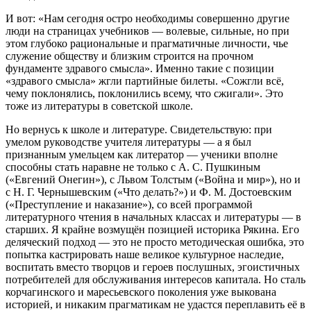
И вот: «Нам сегодня остро необходимы совершенно другие
люди на страницах учебников — волевые, сильные, но при
этом глубоко рациональные и прагматичные личности, чье
служение обществу и близким строится на прочном
фундаменте здравого смысла». Именно такие с позиции
«здравого смысла» жгли партийные билеты. «Сожгли всё,
чему поклонялись, поклонились всему, что сжигали». Это
тоже из литературы в советской школе.
Но вернусь к школе и литературе. Свидетельствую: при
умелом руководстве учителя литературы — а я был
признанным умельцем как литератор — ученики вполне
способны стать наравне не только с А. С. Пушкиным
(«Евгений Онегин»), с Львом Толстым («Война и мир»), но и
с Н. Г. Чернышевским («Что делать?») и Ф. М. Достоевским
(«Преступление и наказание»), со всей программой
литературного чтения в начальных классах и литературы — в
старших. Я крайне возмущён позицией историка Рякина. Его
деляческий подход — это не просто методическая ошибка, это
попытка кастрировать наше великое культурное наследие,
воспитать вместо творцов и героев послушных, эгоистичных
потребителей для обслуживания интересов капитала. Но сталь
корчагинского и маресьевского поколения уже выкована
историей, и никаким прагматикам не удастся переплавить её в