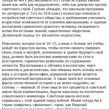
теперь не могу рассматривать эту статью историка Рякина
иначе как либо как недоразумение, либо как диверсию против
советского строя. Глубоко убеждён, что школьная программа
по литературе (с 5-го по 10-й класс) полностью отвечала и
потребностям советского общества, и требованиям учитывать
возрастные возможности её усвоения школьниками, и задачам
воспитания гармонично развитого человека, овладевшего
всеми богатствами знаний, накопленных обществом.
Деляческий подход тут абсолютно недопустим.
Поколение, которое после 10–15, а иные и больше лет учёбы,
войдёт во взрослую жизнь, чтобы потом сменить умерших
своих отцов и матерей, заложивших в здание будущего свой
труд, должно быть воспитано коммунистами по сути и
всесторонне, гармонично развитыми по содержанию
личности. Воспитываясь и обучаясь в коллективе, через
коллектив и для коллектива, они обязаны знать основы всех
наук и историю философии, вершиной которой является
диалектический материализм. А также знать все основные
факты отечественной истории и не менее подробно, но
глубоко — мировой. В этом смысле все предметы в советской
школе были взаимосвязаны, будучи нацелены на воспитание
сознательного коммунара. Советская школа неплохо
справилась с этой задачей перед войной. Иначе откуда бы в
стране появились «фанатики», такие, как Николай