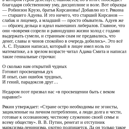
благодаря собственному уму, дисциплине и воле. Вот образцы
— Робинзон Крузо, братья Кирсановы! Добавлю из т. Рякина
— старшего Адуева. И это ничего, что старший Кирсанов —
слабак и лицемер, а младший — просто обыватель. Адуев же
— образец дельца и идеал нынешних либералов. Главное, что
они «вовремя созрели и равнодушно жизни холод с годами
выдержать сумели, и странным снам не предавались, что
денег, славы и чинов спокойно в очередь добились». Это всё
А. С. Пушкин написал, который в лицее имел ноль по
математике, а в зрелом возрасте читал Адама Смита и написал
такие гениальные строчки:
О сколько нам открытий чудных
Готовит просвещенья дух
И опыт, сын ошибок трудных,
И гений, парадоксов друг…
Недаром поэт призвал нас «в просвещении быть с веком
наравне!»
Рякин утверждает: «Стране остро необходимы не эгоисты,
зацикленные на личном потреблении, а люди долга и чести,
готовые к осознанному, честному служению своей семье и
всему обществу». В. В. Путин, ренегат и отступник
марксизма-ленинизма, охотно подпишется. Да он только такое