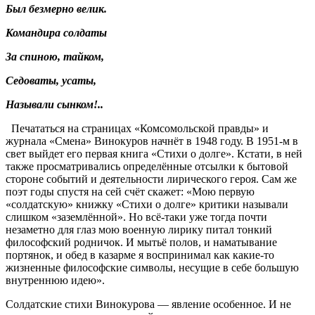
Был безмерно велик.
Командира солдаты
За спиною, тайком,
Седоваты, усаты,
Называли сынком!..
Печататься на страницах «Комсомольской правды» и
журнала «Смена» Винокуров начнёт в 1948 году. В 1951-м в
свет выйдет его первая книга «Стихи о долге». Кстати, в ней
также просматривались определённые отсылки к бытовой
стороне событий и деятельности лирического героя. Сам же
поэт годы спустя на сей счёт скажет: «Мою первую
«солдатскую» книжку «Стихи о долге» критики называли
слишком «заземлённой». Но всё-таки уже тогда почти
незаметно для глаз мою военную лирику питал тонкий
философский родничок. И мытьё полов, и наматывание
портянок, и обед в казарме я воспринимал как какие-то
жизненные философские символы, несущие в себе большую
внутреннюю идею».
Солдатские стихи Винокурова — явление особенное. И не