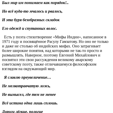
Был мир им понимаем как порядок!..
Но всё куда-то мчалось и рвалось,
И эта буря безобразных складок
Его одежд и спутанных волос.
Есть у поэта стихотворение «Мифы Индии», написанное в
1971 году и посвящённое Расулу Гамзатову. Но оно не только
и даже не столько об индийских мифах. Оно затрагивает
более широкие понятия, над которыми не так-то просто и
размышлять. Наверное, поэтому Евгений Михайлович и
посвятил эти свои рассуждения великому аварскому
советскому поэту, также отличавшемуся философским
взглядом на окружающий мир.
Я славлю преувеличение…
Не мелкотравчатую ложь,
Не вымысел, где тем не менее
Всё истина одна лишь сплошь.
Дороги лёгкие, пологие