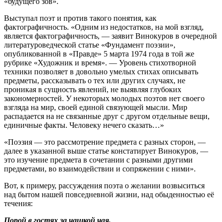
«будущего зов».
Выступал поэт и против такого понятия, как
фактографичность. «Одним из недостатков, на мой взгляд,
является фактографичность, — заявит Винокуров в очередной
литературоведческой статье «Фундамент поэзии»,
опубликованной в «Правде» 5 марта 1974 года в той же
рубрике «Художник и время». — Уровень стихотворной
техники позволяет в довольно умелых стихах описывать
предметы, рассказывать о тех или других случаях, не
проникая в сущность явлений, не выявляя глубоких
закономерностей. У некоторых молодых поэтов нет своего
взгляда на мир, своей единой связующей мысли. Мир
распадается на не связанные друг с другом отдельные вещи,
единичные факты. Человеку нечего сказать…»
«Поэзия — это рассмотрение предмета с разных сторон, —
далее в указанной выше статье констатирует Винокуров, —
это изучение предмета в сочетании с разными другими
предметами, во взаимодействии и сопряжении с ними».
Вот, к примеру, рассуждения поэта о желании возвыситься
над бытом нашей повседневной жизни, над обыденностью её
течения:
Порой в гостях за чашкой чая,