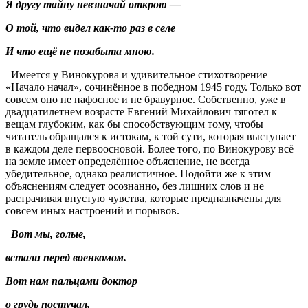
Я другу тайну невзначай открою —
О той, что видел как-то раз в селе
И что ещё не позабыта мною.
Имеется у Винокурова и удивительное стихотворение
«Начало начал», сочинённое в победном 1945 году. Только вот
совсем оно не пафосное и не бравурное. Собственно, уже в
двадцатилетнем возрасте Евгений Михайлович тяготел к
вещам глубоким, как бы способствующим тому, чтобы
читатель обращался к истокам, к той сути, которая выступает
в каждом деле первоосновой. Более того, по Винокурову всё
на земле имеет определённое объяснение, не всегда
убедительное, однако реалистичное. Подойти же к этим
объяснениям следует осознанно, без лишних слов и не
растрачивая впустую чувства, которые предназначены для
совсем иных настроений и порывов.
Вот мы, голые,
встали перед военкомом.
Вот нам пальцами доктор
о грудь постучал,