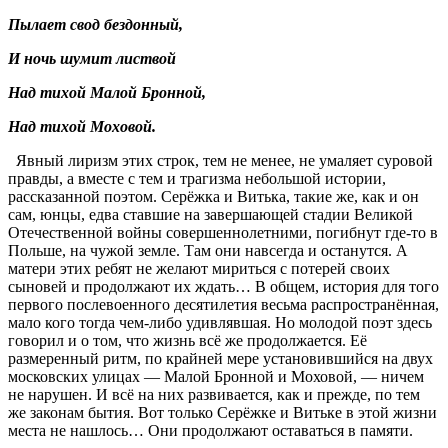
Пылает свод бездонный,
И ночь шумит листвой
Над тихой Малой Бронной,
Над тихой Моховой.
Явный лиризм этих строк, тем не менее, не умаляет суровой
правды, а вместе с тем и трагизма небольшой истории,
рассказанной поэтом. Серёжка и Витька, такие же, как и он
сам, юнцы, едва ставшие на завершающей стадии Великой
Отечественной войны совершеннолетними, погибнут где-то в
Польше, на чужой земле. Там они навсегда и останутся. А
матери этих ребят не желают мириться с потерей своих
сыновей и продолжают их ждать… В общем, история для того
первого послевоенного десятилетия весьма распространённая,
мало кого тогда чем-либо удивлявшая. Но молодой поэт здесь
говорил и о том, что жизнь всё же продолжается. Её
размеренный ритм, по крайней мере установившийся на двух
московских улицах — Малой Бронной и Моховой, — ничем
не нарушен. И всё на них развивается, как и прежде, по тем
же законам бытия. Вот только Серёжке и Витьке в этой жизни
места не нашлось… Они продолжают оставаться в памяти.