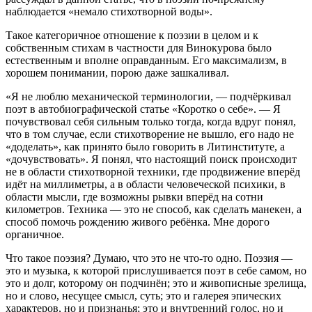
наблюдается «немало стихотворной воды».
Такое категоричное отношение к поэзии в целом и к
собственным стихам в частности для Винокурова было
естественным и вполне оправданным. Его максимализм, в
хорошем понимании, порою даже зашкаливал.
«Я не люблю механической терминологии, — подчёркивал
поэт в автобиографической статье «Коротко о себе». — Я
почувствовал себя сильным только тогда, когда вдруг понял,
что в том случае, если стихотворение не вышло, его надо не
«доделать», как принято было говорить в Литинституте, а
«дочувствовать». Я понял, что настоящий поиск происходит
не в области стихотворной техники, где продвижение вперёд
идёт на миллиметры, а в области человеческой психики, в
области мысли, где возможны рывки вперёд на сотни
километров. Техника — это не способ, как сделать манекен, а
способ помочь рождению живого ребёнка. Мне дорого
органичное.
Что такое поэзия? Думаю, что это не что-то одно. Поэзия —
это и музыка, к которой прислушивается поэт в себе самом, но
это и долг, которому он подчинён; это и живописные зрелища,
но и слово, несущее смысл, суть; это и галерея эпических
характеров, но и признанья; это и внутренний голос, но и