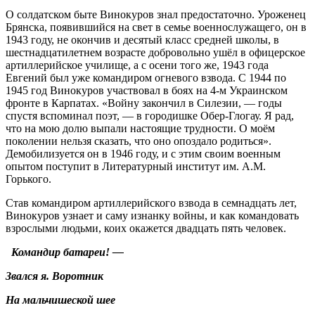
О солдатском быте Винокуров знал предостаточно. Уроженец
Брянска, появившийся на свет в семье военнослужащего, он в
1943 году, не окончив и десятый класс средней школы, в
шестнадцатилетнем возрасте добровольно ушёл в офицерское
артиллерийское училище, а с осени того же, 1943 года
Евгений был уже командиром огневого взвода. С 1944 по
1945 год Винокуров участвовал в боях на 4-м Украинском
фронте в Карпатах. «Войну закончил в Силезии, — годы
спустя вспоминал поэт, — в городишке Обер-Глогау. Я рад,
что на мою долю выпали настоящие трудности. О моём
поколении нельзя сказать, что оно опоздало родиться».
Демобилизуется он в 1946 году, и с этим своим военным
опытом поступит в Литературный институт им. А.М.
Горького.
Став командиром артиллерийского взвода в семнадцать лет,
Винокуров узнает и саму изнанку войны, и как командовать
взрослыми людьми, коих окажется двадцать пять человек.
Командир батареи! —
Звался я. Воротник
На мальчишеской шее