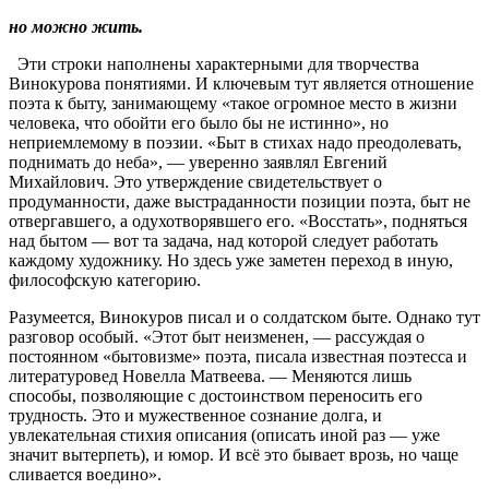
но можно жить.
Эти строки наполнены характерными для творчества
Винокурова понятиями. И ключевым тут является отношение
поэта к быту, занимающему «такое огромное место в жизни
человека, что обойти его было бы не истинно», но
неприемлемому в поэзии. «Быт в стихах надо преодолевать,
поднимать до неба», — уверенно заявлял Евгений
Михайлович. Это утверждение свидетельствует о
продуманности, даже выстраданности позиции поэта, быт не
отвергавшего, а одухотворявшего его. «Восстать», подняться
над бытом — вот та задача, над которой следует работать
каждому художнику. Но здесь уже заметен переход в иную,
философскую категорию.
Разумеется, Винокуров писал и о солдатском быте. Однако тут
разговор особый. «Этот быт неизменен, — рассуждая о
постоянном «бытовизме» поэта, писала известная поэтесса и
литературовед Новелла Матвеева. — Меняются лишь
способы, позволяющие с достоинством переносить его
трудность. Это и мужественное сознание долга, и
увлекательная стихия описания (описать иной раз — уже
значит вытерпеть), и юмор. И всё это бывает врозь, но чаще
сливается воедино».