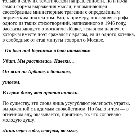
только в силу их тематической направленности, но и из-за
самой формы выражения мысли, напоминающей
своеобразные миниатюрные трагедии с определённым
лирическим подтекстом. Вот, к примеру, последняя строфа
одного из таких стихотворений, написанного в 1946 году,
рассказывающего о москвиче Лёшке, «славном парне», с
которым вместе поэт сражался с врагом, ел из одного котелка,
в свободные от атак минуты говорил о Москве.
Он был под Берлином в бою штыковом
Убит. Мы расстались. Навеки…
Он жил на Арбате, в большом,
угловом,
В сером доме, что против аптеки.
По существу, эти слова лишь усугубляют нелепость утраты,
выраженной с видимым спокойствием. Но было и там — в
огненном аду, оказывается, приятное, то, что согревало
молодую душу.
Лишь через годы, вечером, во мгле,