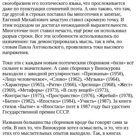
своеобразием его поэтического языка, что прослеживается
даже по пунктуации сочинений поэта. А оно таково, что там,
где другой в строках поставил бы многоточия и запятые,
Евгений Михайлович зачастую ставил скромную точку. И
этим подходом он достигал неожиданной выразительности.
Многоточие поэт ставил нечасто, ещё реже он использовал
разрыв строки. Все эти особенности использовались по
назначению: так демонстрировалась мысль, так в нём, по
словам Павла Антокольского, проявлялись токи высокого
напряжения.
Токи эти с каждым новым поэтическим сборником «били» всё
сильнее и значительнее. А сами сборники у Винокурова
выходили с завидной регулярностью: «Признанья» (1958),
«Лицо человеческое», «Слово» (1962), «Музыка» (1964),
«Характеры» (1965), «Ритм» (1966), «Зрелища» (1968), «Жест»
(1969), «Метафоры» (1973), «В силу вещей» (1973),
«Контрасты» (1975), «Пространство» (1976), «Жребий» (1978),
«Бытие» (1982), «Ипостась» (1984), «Участь» (1987). За книги
стихов «Бытие» и «Ипостась» поэт в 1987 году был удостоен
Государственной премии СССР.
Названия большинства сборников вроде бы говорят сами за
себя. В них то, что Винокуров хотел осмыслить, и то, что из
этих его мыслительных опытов выходило. Так, в книгах