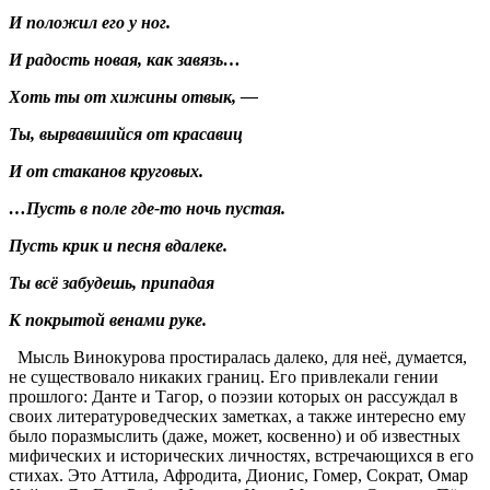
И положил его у ног.
И радость новая, как завязь…
Хоть ты от хижины отвык, —
Ты, вырвавшийся от красавиц
И от стаканов круговых.
…Пусть в поле где-то ночь пустая.
Пусть крик и песня вдалеке.
Ты всё забудешь, припадая
К покрытой венами руке.
Мысль Винокурова простиралась далеко, для неё, думается,
не существовало никаких границ. Его привлекали гении
прошлого: Данте и Тагор, о поэзии которых он рассуждал в
своих литературоведческих заметках, а также интересно ему
было поразмыслить (даже, может, косвенно) и об известных
мифических и исторических личностях, встречающихся в его
стихах. Это Аттила, Афродита, Дионис, Гомер, Сократ, Омар