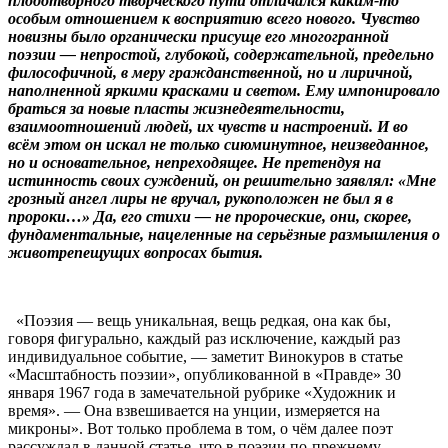
плодотворного творческого пути отличался каким-то
особым отношением к восприятию всего нового. Чувство
новизны было органически присуще его многогранной
поэзии — непростой, глубокой, содержательной, предельно
философичной, в меру гражданственной, но и лиричной,
наполненной яркими красками и светом. Ему импонировало
браться за новые пласты жизнедеятельности,
взаимоотношений людей, их чувств и настроений. И во
всём этом он искал не только сиюминутное, неизведанное,
но и основательное, непреходящее. Не претендуя на
истинность своих суждений, он решительно заявлял: «Мне
грозный ангел лиры не вручал, рукоположен не был я в
пророки…» Да, его стихи — не пророческие, они, скорее,
фундаментальные, нацеленные на серьёзные размышления о
животрепещущих вопросах бытия.
«Поэзия — вещь уникальная, вещь редкая, она как бы,
говоря фигурально, каждый раз исключение, каждый раз
индивидуальное событие, — заметит Винокуров в статье
«Масштабность поэзии», опубликованной в «Правде» 30
января 1967 года в замечательной рубрике «Художник и
время». — Она взвешивается на унции, измеряется на
микроны». Вот только проблема в том, о чём далее поэт
рассуждал в данной статье, что в поэзии по-прежнему