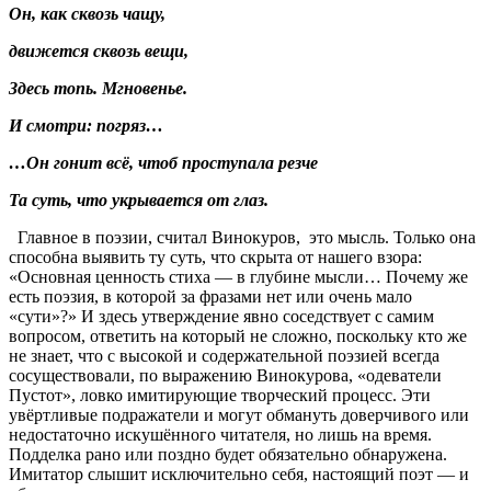
Он, как сквозь чащу,
движется сквозь вещи,
Здесь топь. Мгновенье.
И смотри: погряз…
…Он гонит всё, чтоб проступала резче
Та суть, что укрывается от глаз.
Главное в поэзии, считал Винокуров, это мысль. Только она
способна выявить ту суть, что скрыта от нашего взора:
«Основная ценность стиха — в глубине мысли… Почему же
есть поэзия, в которой за фразами нет или очень мало
«сути»?» И здесь утверждение явно соседствует с самим
вопросом, ответить на который не сложно, поскольку кто же
не знает, что с высокой и содержательной поэзией всегда
сосуществовали, по выражению Винокурова, «одеватели
Пустот», ловко имитирующие творческий процесс. Эти
увёртливые подражатели и могут обмануть доверчивого или
недостаточно искушённого читателя, но лишь на время.
Подделка рано или поздно будет обязательно обнаружена.
Имитатор слышит исключительно себя, настоящий поэт — и