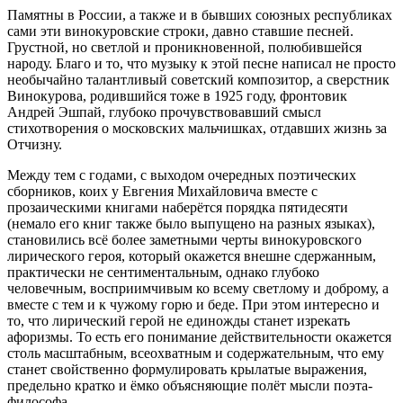
Памятны в России, а также и в бывших союзных республиках
сами эти винокуровские строки, давно ставшие песней.
Грустной, но светлой и проникновенной, полюбившейся
народу. Благо и то, что музыку к этой песне написал не просто
необычайно талантливый советский композитор, а сверстник
Винокурова, родившийся тоже в 1925 году, фронтовик
Андрей Эшпай, глубоко прочувствовавший смысл
стихотворения о московских мальчишках, отдавших жизнь за
Отчизну.
Между тем с годами, с выходом очередных поэтических
сборников, коих у Евгения Михайловича вместе с
прозаическими книгами наберётся порядка пятидесяти
(немало его книг также было выпущено на разных языках),
становились всё более заметными черты винокуровского
лирического героя, который окажется внешне сдержанным,
практически не сентиментальным, однако глубоко
человечным, восприимчивым ко всему светлому и доброму, а
вместе с тем и к чужому горю и беде. При этом интересно и
то, что лирический герой не единожды станет изрекать
афоризмы. То есть его понимание действительности окажется
столь масштабным, всеохватным и содержательным, что ему
станет свойственно формулировать крылатые выражения,
предельно кратко и ёмко объясняющие полёт мысли поэта-
философа.