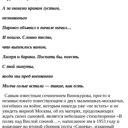
А за окнами криком густым,
незнакомым
Паровоз объявил о начале начал…
И пошло. Словно тесто,
что выпеклось комом,
Лагеря и бараки. Поспать бы, поесть.
С той минуты,
когда мы пред военкомом
Молча голые встали — такие, как есть.
Самым известным сочинением Винокурова, просто и
незамысловато повествующим о двух мальчишках-москвичах,
погибших на войне, которым никогда уже «не встать» и не
увидеть мирной Москвы, об их матерях, продолжающих
ждать своих сыновей, является небольшое стихотворение «В
полях над Вислой сонной…», написанное им в 1953 году и
вошедшее во второй сборник поэта «Синева», изданный