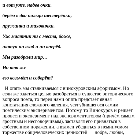
и вот уже, надев очки,
берём в два пальца шестерёнки,
пружинки и маховички.
Уж маятник ни с места, боже,
шатун ни взад и ни вперёд.
Мы разобрали мир…
Но кто же
его возьмёт и соберёт?
И опять мы сталкиваемся с винокуровским афоризмом. Но
если же задаться целью разобраться в существе риторического
вопроса поэта, то перед нами опять предстаёт явная
констатация сложного явления, усугубившегося самим
поэтическим экспериментом. Потому-то Винокуров и решает
провести эксперимент над экспериментатором (причём самым
яростным и несговорчивым), заставляя его признаться в
собственном поражении, а взамен убедиться в неминуемом
торжестве общечеловеческих ценностей — добра, любви,