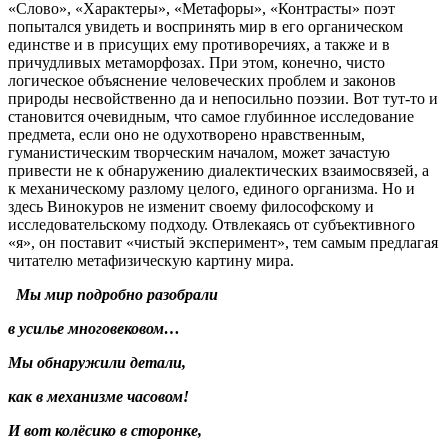
«Слово», «Характеры», «Метафоры», «Контрасты» поэт
попытался увидеть и воспринять мир в его органическом
единстве и в присущих ему противоречиях, а также и в
причудливых метаморфозах. При этом, конечно, чисто
логическое объяснение человеческих проблем и законов
природы несвойственно да и непосильно поэзии. Вот тут-то и
становится очевидным, что самое глубинное исследование
предмета, если оно не одухотворено нравственным,
гуманистическим творческим началом, может зачастую
привести не к обнаружению диалектических взаимосвязей, а
к механическому разлому целого, единого организма. Но и
здесь Винокуров не изменит своему философскому и
исследовательскому подходу. Отвлекаясь от субъективного
«я», он поставит «чистый эксперимент», тем самым предлагая
читателю метафизическую картину мира.
Мы мир подробно разобрали
в усилье многовековом…
Мы обнаружили детали,
как в механизме часовом!
И вот колёсико в сторонке,