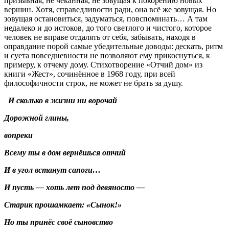
призывная, не чеканная, не зовущая к покорению новых
вершин. Хотя, справедливости ради, она всё же зовущая. Но
зовущая остановиться, задуматься, повспоминать… А там
недалеко и до истоков, до того светлого и чистого, которое
человек не вправе отдалять от себя, забывать, находя в
оправдание порой самые убедительные доводы: дескать, ритм
и суета повседневности не позволяют ему прикоснуться, к
примеру, к отчему дому. Стихотворение «Отчий дом» из
книги «Жест», сочинённое в 1968 году, при всей
философичности строк, не может не брать за душу.
И сколько в жизни ни ворочай
Дорожной глины,
вопреки
Всему ты в дом вернёшься отчий
И в угол встанут сапоги…
И пусть — хоть лет под девяносто —
Старик прошамкает: «Сынок!»
Но ты принёс своё сыновство