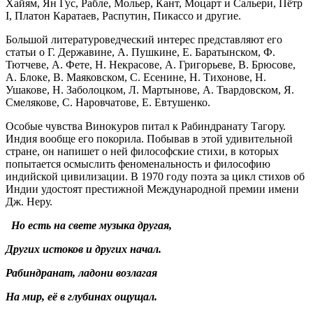
Хайям, Ян Гус, Рабле, Мольер, Кант, Моцарт и Сальери, Пётр
I, Платон Каратаев, Распутин, Пикассо и другие.
Большой литературоведческий интерес представляют его
статьи о Г. Державине, А. Пушкине, Е. Баратынском, Ф.
Тютчеве, А. Фете, Н. Некрасове, А. Григорьеве, В. Брюсове,
А. Блоке, В. Маяковском, С. Есенине, Н. Тихонове, Н.
Ушакове, Н. Заболоцком, Л. Мартынове, А. Твардовском, Я.
Смелякове, С. Наровчатове, Е. Евтушенко.
Особые чувства Винокуров питал к Рабиндранату Тагору.
Индия вообще его покорила. Побывав в этой удивительной
стране, он напишет о ней философские стихи, в которых
попытается осмыслить феноменальность и философию
индийской цивилизации. В 1970 году поэта за цикл стихов об
Индии удостоят престижной Международной премии имени
Дж. Неру.
Но есть на свете музыка другая,
Других истоков и других начал.
Рабиндранат, ладони возлагая
На мир, её в глубинах ощущал.