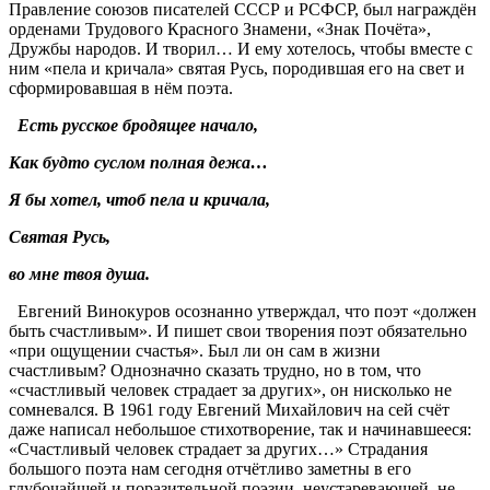
Правление союзов писателей СССР и РСФСР, был награждён
орденами Трудового Красного Знамени, «Знак Почёта»,
Дружбы народов. И творил… И ему хотелось, чтобы вместе с
ним «пела и кричала» святая Русь, породившая его на свет и
сформировавшая в нём поэта.
Есть русское бродящее начало,
Как будто суслом полная дежа…
Я бы хотел, чтоб пела и кричала,
Святая Русь,
во мне твоя душа.
Евгений Винокуров осознанно утверждал, что поэт «должен
быть счастливым». И пишет свои творения поэт обязательно
«при ощущении счастья». Был ли он сам в жизни
счастливым? Однозначно сказать трудно, но в том, что
«счастливый человек страдает за других», он нисколько не
сомневался. В 1961 году Евгений Михайлович на сей счёт
даже написал небольшое стихотворение, так и начинавшееся:
«Счастливый человек страдает за других…» Страдания
большого поэта нам сегодня отчётливо заметны в его
глубочайшей и поразительной поэзии, неустаревающей, не-