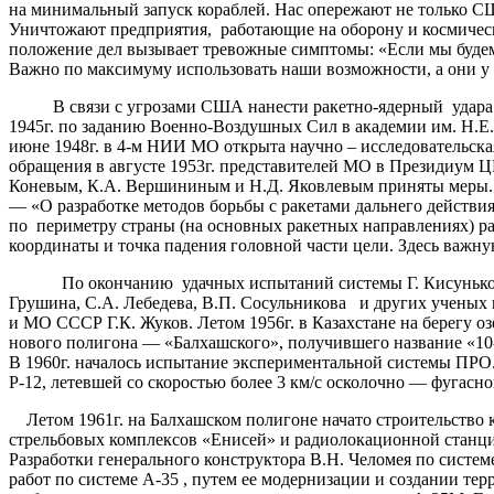
на минимальный запуск кораблей. Нас опережают не только США
Уничтожают предприятия, работающие на оборону и космическу
положение дел вызывает тревожные симптомы: «Если мы будем 
Важно по максимуму использовать наши возможности, а они у на
В связи с угрозами США нанести ракетно-ядерный удара по
1945г. по заданию Военно-Воздушных Сил в академии им. Н.Е.
июне 1948г. в 4-м НИИ МО открыта научно – исследовательская
обращения в августе 1953г. представителей МО в Президиум 
Коневым, К.А. Вершининым и Н.Д. Яковлевым приняты меры. 2
— «О разработке методов борьбы с ракетами дальнего действи
по периметру страны (на основных ракетных направлениях) р
координаты и точка падения головной части цели. Здесь важну
По окончанию удачных испытаний системы Г. Кисунько назн
Грушина, С.А. Лебедева, В.П. Сосульникова и других учены
и МО СССР Г.К. Жуков. Летом 1956г. в Казахстане на берегу о
нового полигона — «Балхашского», получившего название «10-
В 1960г. началось испытание экспериментальной системы ПРО.
Р-12, летевшей со скоростью более 3 км/с осколочно — фугасно
Летом 1961г. на Балхашском полигоне начато строительство к
стрельбовых комплексов «Енисей» и радиолокационной станци
Разработки генерального конструктора В.Н. Челомея по систем
работ по системе А-35 , путем ее модернизации и создании т