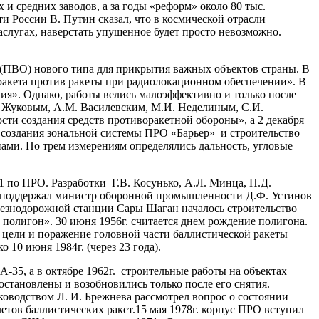
и средних заводов, а за годы «реформ» около 80 тыс.
 России В. Путин сказал, что в космической отрасли
слугах, наверстать упущенное будет просто невозможно.
ВО) нового типа для прикрытия важных объектов страны. В
«ракета против ракеты при радиолокационном обеспечении». В
вия». Однако, работы велись малоэффективно и только после
. Жуковым, А.М. Василевским, М.И. Неделиным, С.И.
и создания средств противоракетной обороны», а 2 декабря
я создания зональной системы ПРО «Барьер» и строительство
ми. По трем измерениям определялись дальность, угловые
о ПРО. Разработки Г.В. Косунько, А.Л. Минца, П.Д.
) поддержал министр оборонной промышленности Д.Ф. Устинов
елезнодорожной станции Сары Шаган началось строительство
полигон». 30 июня 1956г. считается днем рождение полигона.
 цели и поражение головной части баллистической ракеты
 10 июня 1984г. (через 23 года).
35, а в октябре 1962г. строительные работы на объектах
тановлены и возобновились только после его снятия.
ководством Л. И. Брежнева рассмотрел вопрос о состоянии
етов баллистических ракет.15 мая 1978г. корпус ПРО вступил