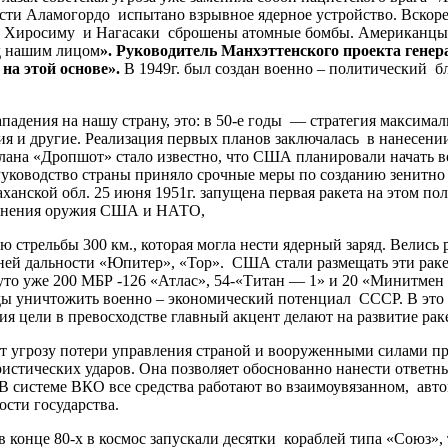
сти Аламогордо испытано взрывное ядерное устройство. Вскоре
рода Хиросиму и Нагасаки сброшены атомные бомбы. Американцы
ед нашим лицом
». Руководитель Манхэттенского проекта генера
на этой основе».
В 1949г. был создан военно – политический 
ения на нашу страну, это: в 50-е годы — стратегия максимально
ения и другие. Реализация первых планов заключалась в нанесе
ана «Дропшот» стало известно, что США планировали начать вой
уководство страны приняло срочные меры по созданию зенитно 
ханской обл. 25 июня 1951г. запущена первая ракета на этом п
именения оружия США и НАТО,
трельбы 300 км., которая могла нести ядерный заряд. Велись р
ней дальности «Юпитер», «Тор». США стали размещать эти раке
уто уже 200 МБР -126 «Атлас», 54-«Титан — 1» и 20 «Минитмен
ды уничтожить военно – экономический потенциал СССР. В это 
цели в превосходстве главный акцент делают на развитие рак
грозу потери управления страной и вооруженными силами при
истических ударов. Она позволяет обоснованно нанести ответн
 В системе ВКО все средства работают во взаимоувязанном, а
сти государства.
нце 80-х в космос запускали десятки кораблей типа «Союз», т