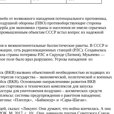
небо от возможного нападения потенциального противника,
овоздушной обороны (ПВО) противоборствующие стороны
рба для экономики страны и населения не имели серьезных
и промышленным объектам СССР встал вопрос их надежной
ия и межконтинентальные баллистические ракеты. В СССР и
кации, сеть радиолокационных станций (РЛС). Создавалась
вала страны потеряны РЛС в Скрунде (Латвия), Мукачево —
нное поле было враз разрушено. Угрозы нападения из
к (ВКВ) вызвано объективной необходимостью исходящих из
ересов государства – экономической, политической и военных
 войск (ВКВ). Основными направлениями развития ВКВ
ия стартовых и технических комплексов для запуска
уктуры для уничтожения воздушно – космических средств
плексы: системы предупреждения о ракетном нападении;
олигоны: «Плесецк», «Байконур» и «Сары-Шаган».
й, сказал: «Ликуют. Они думают, что война кончилась. А она
 /РОК. М. 2017. с. 10/. Они начинали против Советского Союза