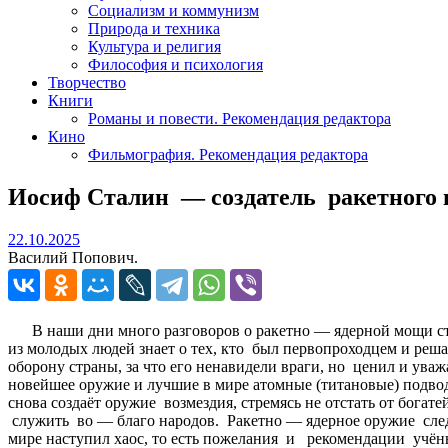
Социализм и коммунизм
Природа и техника
Культура и религия
Философия и психология
Творчество
Книги
Романы и повести. Рекомендация редактора
Кино
Фильмография. Рекомендация редактора
Иосиф Сталин — создатель ракетного
22.10.2025
22.10.2025
Василий Попович.
В наши дни много разговоров о ракетно — ядерной мощи стра
из молодых людей знает о тех, кто был первопроходцем и реш
оборону страны, за что его ненавидели враги, но ценил и ува
новейшее оружие и лучшие в мире атомные (титановые) подводн
снова создаёт оружие возмездия, стремясь не отстать от бо
служить во — благо народов. Ракетно — ядерное оружие след
мире наступил хаос, то есть пожелания и рекомендации учё