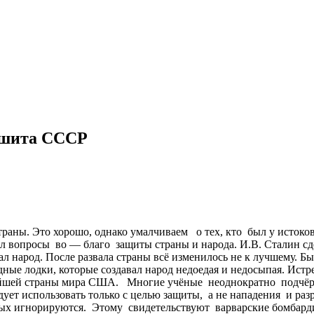
 шита СССР
ны. Это хорошо, однако умалчиваем о тех, кто был у истоков
ал вопросы во — благо защиты страны и народа. И.В. Сталин сд
жал народ. После развала страны всё изменилось не к лучшему.
ые лодки, которые создавал народ недоедая и недосыпая. Истре
гатейшей страны мира США. Многие учёные неоднократно подчё
ует использовать только с целью защиты, а не нападения и ра
ных игнорируются. Этому свидетельствуют варварские бомбард