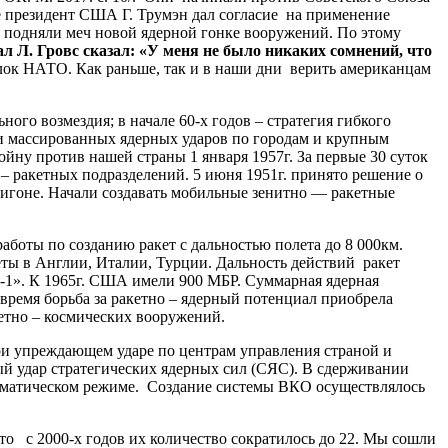
 президент США Г. Трумэн дал согласие на применение
 подняли меч новой ядерной гонке вооружений. По этому
л Л. Гровс сказал: «У меня не было никаких сомнений, что
блок НАТО. Как раньше, так и в наши дни верить американцам
го возмездия; в начале 60-х годов – стратегия гибкого
нии массированных ядерных ударов по городам и крупным
ну против нашей страны 1 января 1957г. За первые 30 суток
– ракетных подразделений. 5 июня 1951г. принято решение о
олигоне. Начали создавать мобильные зенитно — ракетные
аботы по созданию ракет с дальностью полета до 8 000км.
ты в Англии, Италии, Турции. Дальность действий ракет
 -1». К 1965г. США имели 900 МБР. Суммарная ядерная
время борьба за ракетно – ядерный потенциал приобрела
етно – космических вооружений.
 упреждающем ударе по центрам управления страной и
ый удар стратегических ядерных сил (СЯС). В сдерживании
втоматическом режиме. Создание системы ВКО осуществлялось
о с 2000-х годов их количество сократилось до 22. Мы сошли