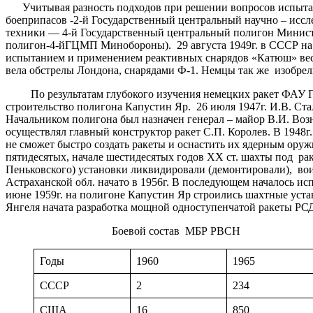
Учитывая разность подходов при решении вопросов испытани
боеприпасов -2-й Государственный центральный научно – исс
техники — 4-й Государственный центральный полигон Минист
полигон-4-йГЦМП Минобороны). 29 августа 1949г. в СССР на 
испытанием и применением реактивных снарядов «Катюш» весом
вела обстрелы Лондона, снарядами Ф-1. Немцы так же изобрели
По результатам глубокого изучения немецких ракет ФАУ Пра
строительство полигона Капустин Яр. 26 июля 1947г. И.В. Ст
Начальником полигона был назначен генерал – майор В.И. Воз
осуществлял главный конструктор ракет С.П. Королев. В 1948
не сможет быстро создать ракеты и оснастить их ядерным оруж
пятидесятых, начале шестидесятых годов ХХ ст. шахты под рак
Пеньковского) установки ликвидировали (демонтировали), вои
Астраханской обл. начато в 1956г. В последующем началось и
июне 1959г. на полигоне Капустин Яр строились шахтные устан
Янгеля начата разработка мощной одноступенчатой ракеты РСД
Боевой состав МБР РВСН
Годы
1960
1965
СССР
2
234
США
16
850