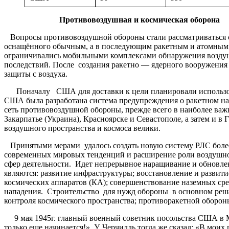
Противовоздушная и космическая оборона
Вопросы противовоздушной обороны стали рассматриваться с 
оснащённого обычным, а в последующим ракетным и атомным 
ограничивались мобильными комплексами обнаружения воздушн
последствий. После создания ракетно — ядерного вооружени
защиты с воздуха.
Поначалу США для доставки к цели планировали использоват
США была разработана система предупреждения о ракетном на
сеть противовоздушной обороны, прежде всего в наиболее важ
Закарпатье (Украина), Красноярске и Севастополе, а затем и 
воздушного пространства и космоса велики.
Принятыми мерами удалось создать новую систему РЛС более
современных мировых тенденций и расширение роли воздушног
сфер деятельности. Идет непрерывное наращивание и обновле
являются: развитие инфраструктуры; восстановление и развит
космических аппаратов (КА); совершенствование наземных сре
нападения. Строительство для нужд обороны в основном реша
контроля космического пространства; противоракетной оборо
9 мая 1945г. главный военный советник посольства США в Мо
только еще начинается!». У. Черчилль тогда же сказал: «В моих