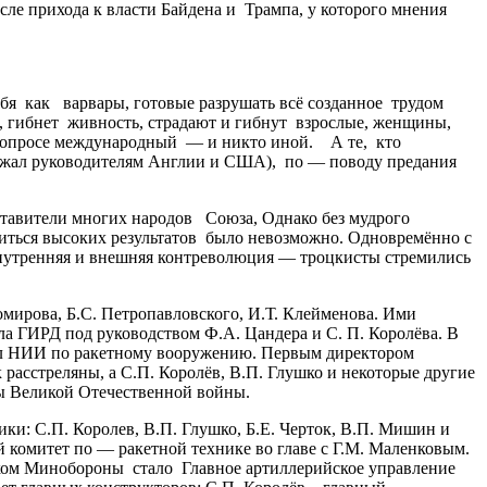
ле прихода к власти Байдена и Трампа, у которого мнения
 как варвары, готовые разрушать всё созданное трудом
ки, гибнет живность, страдают и гибнут взрослые, женщины,
м вопросе международный — и никто иной. А те, кто
зражал руководителям Англии и США), по — поводу предания
тавители многих народов Союза, Однако без мудрого
биться высоких результатов было невозможно. Одновремённо с
 внутренняя и внешняя контреволюция — троцкисты стремились
ирова, Б.С. Петропавловского, И.Т. Клейменова. Ими
ла ГИРД под руководством Ф.А. Цандера и С. П. Королёва. В
вал НИИ по ракетному вооружению. Первым директором
 расстреляны, а С.П. Королёв, В.П. Глушко и некоторые другие
оды Великой Отечественной войны.
и: С.П. Королев, В.П. Глушко, Б.Е. Черток, В.П. Мишин и
 комитет по — ракетной технике во главе с Г.М. Маленковым.
иком Минобороны стало Главное артиллерийское управление