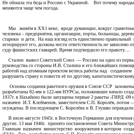
Не обошла эта беда и Россию с Украиной. Вот почему народы 
меняются чаще чем погода.
Мы живём в ХХ1 веке, вроде думающие, вокруг грамотные, о
человека – предприятия, организации, порты, больницы, дерев
старики и дети. На наш взгляд есть единственно правильный
игнорируют его, должны нести ответственность не зависимо о
суду фашистских главарей. Время подтвердило его правоту…
Сталин вывел Советский Союз — Россию на одно из первых м
руководства со стороны И.В. Сталина и его ближайших помощн
работой над атомным проектом велись работы над созданием 
разрушить страну и повести её по другому, капиталистическому
Основы создания ракетного оружия в Союзе ССР заложены в 
разработаны 82-мм и 122-мм НУРСы, положившие начало создан
1937г. в Нахабино были запущены первые 2 ракеты -ГИРД -0
назначен И.Т. Клейменов, заместителем С.П. Королёв, потом —
осуждены. В последующем С. Королёва и В. Глушко оправдали
В июле-августе 1945г. в Восточную Германию для изучения р
другие. 13 мая 1946г. принято постановление Совета Министр
Главным назначен министерство вооружения в котором созда