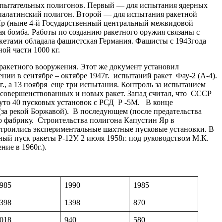
спытательных полигонов. Первый — для испытания ядерных
палатинский полигон. Второй — для испытания ракетной
р (ныне 4-й Государственный центральный межвидовой
я бомба. Работы по созданию ракетного оружия связаны с
акетами обладала фашистская Германия. Фашисты с 1943года
ой части 1000 кг.
акетного вооружения. Этот же документ установил
ии в сентябре – октябре 1947г. испытаний ракет Фау-2 (А-4).
., а 13 ноября еще три испытания. Контроль за испытанием
усовершенствованных и новых ракет. Запад считал, что СССР
рнуто 40 пусковых установок с РСД Р -5М. В конце
(за рекой Боржавой). В последующем (после предательства
ю фабрику. Строительства полигона Капустин Яр в
 строились экспериментальные шахтные пусковые установки. В
ый пуск ракеты Р-12У. 2 июля 1958г. под руководством М.К.
ние в 1960г.).
985
1990
1985
398
1398
870
018
940
580