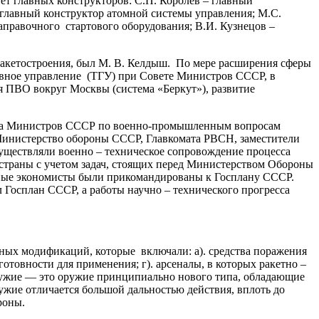
ет главных конструкторов: С.П. Королёв – главный
 главный конструктор атомной системы управления; М.С.
аправочного стартового оборудования; В.И. Кузнецов –
кетостроения, был М. В. Келдыш. По мере расширения сферы
лавное управление (ТГУ) при Совете Министров СССР, в
я ПВО вокруг Москвы (система «Беркут»), развитие
ета Министров СССР по военно-промышленным вопросам
 Министерство обороны СССР, Главкомата РВСН, заместители
уществляли военно – техническое сопровождение процесса
 страны с учетом задач, стоящих перед Министерством Обороны
нные экономисты были прикомандированы к Госплану СССР.
Госплан СССР, а работы научно – технического прогресса
ых модификаций, которые включали: а). средства поражения
готовности для применения; г). арсеналы, в которых ракетно –
оружие — это оружие принципиально нового типа, обладающие
ие отличается большой дальностью действия, вплоть до
роны.