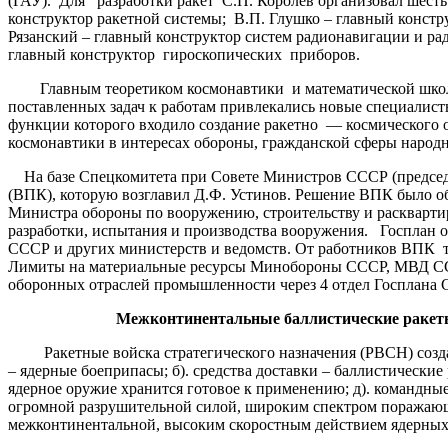
(ГАУ). Для разработки ракет С.П. Королёв организовал шесть
конструктор ракетной системы; В.П. Глушко – главный конст
Рязанский – главный конструктор систем радионавигации и рад
главный конструктор гироскопических приборов.
Главным теоретиком космонавтики и математической школы 
поставленных задач к работам привлекались новые специалисты
функции которого входило создание ракетно — космического 
космонавтики в интересах обороны, гражданской сферы народн
На базе Спецкомитета при Совете Министров СССР (председ
(ВПК), которую возглавил Д.Ф. Устинов. Решение ВПК было об
Министра обороны по вооружению, строительству и раскварти
разработки, испытания и производства вооружения. Госплан о
СССР и других министерств и ведомств. От работников ВПК 
Лимиты на материальные ресурсы Минобороны СССР, МВД СССР,
оборонных отраслей промышленности через 4 отдел Госплана 
Межконтинентальные баллистические ракет
Ракетные войска стратегического назначения (РВСН) созданы
– ядерные боеприпасы; б). средства доставки – баллистические 
ядерное оружие хранится готовое к применению; д). командны
огромной разрушительной силой, широким спектром поражающи
межконтинентальной, высоким скоростным действием ядерных