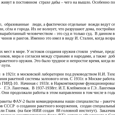
живут в постоянном страхе дабы – чего на вышло. Особенно пос
бразованные люди, а фактически отдельные вожди ведут себя
ни, сёла и города. Их не волнует, что разрушают дома, построй
 выработанный человечеством – это суд и только суд. В данно
т чинов и рангов. Именно это имел в виду И. Сталин, когда во
ест в мире. У истоков создания оружия стояли учёные, предс
иков, мира и согласия между странами и народами, а также до
ракетного оружия. Это было трудное и непростое время, когда
 пути.
1921г. в московской лаборатории под руководством Н.И. Тихом
ия ракетной системы залпового огня. С 1931г. в Москве работа
9 и ГИРД-10. Начиная с 1933г. в Наркомтяжпроме функциониро
 Г.Э. Лангемак. В 1937-1938гг. И.Т. Клейменов и Г.Э. Лангемак
. Они продолжали работы в этом направлении в том числе в г
акеты ФАУ-2 были командированы наши специалисты – ракетчик
ов СССР о создании ракетного вооружения, создан специальный
ли Главк (на базе НИИ создан 88 головной институт). Заказч