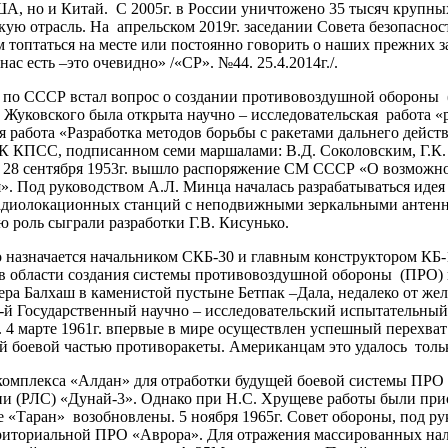
, но и Китай. С 2005г. в России уничтожено 35 тысяч крупных 
ю отрасль. На апрельском 2019г. заседании Совета безопасности
топтаться на месте или постоянно говорить о наших прежних за
с есть –это очевидно» /«СР». №44. 25.4.2014г./.
 СССР встал вопрос о создании противовоздушной обороны (П
 Жуковского была открыта научно – исследовательская работа 
 работа «Разработка методов борьбы с ракетами дальнего дейст
ЦК КПСС, подписанном семи маршалами: В.Д. Соколовским, Г.К
8 сентября 1953г. вышло распоряжение СМ СССР «О возможност
я». Под руководством А.Л. Минца началась разрабатываться иде
адиолокационных станций с неподвижными зеркальными антенна
ю роль сыграли разработки Г.В. Кисунько.
ачается начальником СКБ-30 и главным конструктором КБ-1 п
х в области создания системы противовоздушной обороны (ПРО
зера Балхаш в каменистой пустыне Бетпак –Дала, недалеко от ж
й Государственный научно – исследовательский испытательный 
 4 марте 1961г. впервые в мире осуществлен успешный перехват
й боевой частью противоракеты. Американцам это удалось только
омплекса «Алдан» для отработки будущей боевой системы ПРО А-
и (РЛС) «Дунай-3». Однако при Н.С. Хрущеве работы были приос
е «Таран» возобновлены. 5 ноября 1965г. Совет обороны, под ру
ерриториальной ПРО «Аврора». Для отражения массированных нал