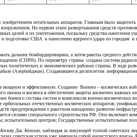
изобретением летательных аппаратов. Главным было защитить 
вооружением. На первом этапе развертывания средств против
ых целей и их уничтожения, поскольку средства нанесения уще
я и подготовке США к нанесению ядерного удара по городам 
ь дальние бомбардировщики, а затем ракеты среднего действ
падении (СПРН). По периметру страны создана система радиоло
ных политических и экономических районах страны. В ходе раз
в Габале (Азербайджан). Создававшееся десятилетия информацио
 мощную и эффективную. Создание Военно – космических войс
о океана и космоса в обеспечение защиты жизненно важных инт
ние боевого состава систем и комплексов военно-космических
ие орбитальных отечественных космических аппаратов; унификац
дств предупреждения о ракетном нападении; развитие инфрастр
ется силами специального строительства РФ. Оно включает ком
ны; испытательных центров; Государственные испытательные п
скву Дж. Кеннан, наблюдая за ликующей толпой советских люде
 глазах советская угроза уже заменила собой нацистского врага»