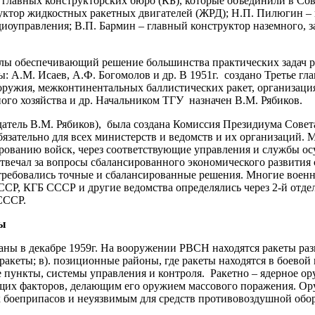
 главных конструкторских бюро (КБ), которые объединили в Сов
руктор жидкостных ракетных двигателей (ЖРД); Н.П. Пилюгин –
иоуправления; В.П. Бармин – главный конструктор наземного, з
обеспечивающий решение большинства практических задач ра
: А.М. Исаев, А.Ф. Богомолов и др. В 1951г. создано Третье г
оружия, межконтинентальных баллистических ракет, организаци
ого хозяйства и др. Начальником ТГУ назначен В.М. Рябиков.
атель В.М. Рябиков), была создана Комиссия Президиума Сов
язательно для всех министерств и ведомств и их организаций.
рованию войск, через соответствующие управления и службы ос
твечал за вопросы сбалансированного экономического развития
требовались точные и сбалансированные решения. Многие вое
 КГБ СССР и другие ведомства определялись через 2-й отдел 
СССР.
ы
 в декабре 1959г. На вооружении РВСН находятся ракеты разн
ракеты; в). позиционные районы, где ракеты находятся в боевой 
е пункты, системы управления и контроля. Ракетно – ядерное 
х факторов, делающим его оружием массового поражения. Оруж
 боеприпасов и неуязвимым для средств противовоздушной обо