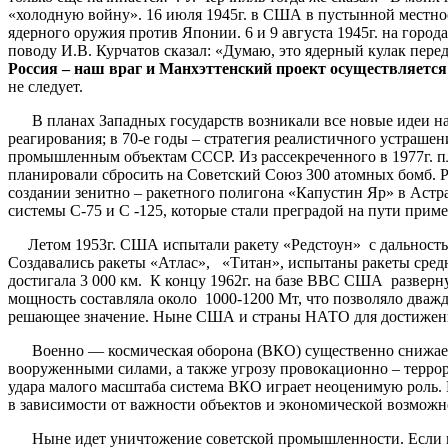
«холодную войну». 16 июля 1945г. в США в пустынной местно
ядерного оружия против Японии. 6 и 9 августа 1945г. на го
поводу И.В. Курчатов сказал: «Думаю, это ядерный кулак пер
Россия – наш враг и Манхэттенский проект осуществляется 
не следует.
В планах Западных государств возникали все новые идеи напад
реагирования; в 70-е годы – стратегия реалистичного устраш
промышленным объектам СССР. Из рассекреченного в 1977г. пл
планировали сбросить на Советский Союз 300 атомных бомб. Р
создании зенитно – ракетного полигона «Капустин Яр» в Астра
системы С-75 и С -125, которые стали преградой на пути пр
Летом 1953г. США испытали ракету «Редстоун» с дальностью с
Создавались ракеты «Атлас», «Титан», испытаны ракеты сред
достигала 3 000 км. К концу 1962г. на базе ВВС США разверн
мощность составляла около 1000-1200 Мт, что позволяло дваж
решающее значение. Ныне США и страны НАТО для достижения 
Военно — космическая оборона (ВКО) существенно снижает у
вооруженными силами, а также угрозу провокационно – террор
удара малого масштаба система ВКО играет неоценимую роль.
в зависимости от важности объектов и экономической возможно
Ныне идет уничтожение советской промышленности. Если в ко