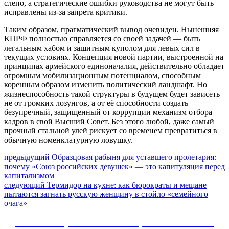
слепо, а стратегические ошибки руководства не могут быть
исправлены из-за запрета критики.
Таким образом, прагматический вывод очевиден. Нынешняя
КПРФ полностью справляется со своей задачей — быть
легальным хабом и защитным куполом для левых сил в
текущих условиях. Концепция новой партии, выстроенной на
принципах армейского единоначалия, действительно обладает
огромным мобилизационным потенциалом, способным
коренным образом изменить политический ландшафт. Но
жизнеспособность такой структуры в будущем будет зависеть
не от громких лозунгов, а от её способности создать
безупречный, защищенный от коррупции механизм отбора
кадров в свой Высший Совет. Без этого любой, даже самый
прочный стальной улей рискует со временем превратиться в
обычную номенклатурную ловушку.
Навигация
Предыдущий
предыдущий
Образцовая рабыня для уставшего пролетария:
пост:
почему «Союз российских девушек» — это капитуляция перед
по
капитализмом
записям
Следующее
следующий
Термидор на кухне: как бюрократы и мещане
сообщение:
пытаются загнать русскую женщину в стойло «семейного
очага»
Сайт Коммунистической партии Российской