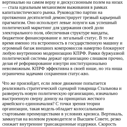
вертикалью на самом верху и дискуссионным полем на низах
— стала идеальным механизмом выживания в рамках
капиталистического рынка. Руководство партии на
протяжении десятилетий демонстрирует трезвый карьерный
прагматизм. Оно использует левые лозунги как успешный
политический маркетинг для удержания своей доли
электорального поля, обеспечивая структуре мандаты,
бюджетное финансирование и легальный статус. В то же
время именно эта встроенность в государственную машину и
огромный багаж внешних компромиссов намертво блокируют
любую внутреннюю модернизацию КПРФ. Рамки буржуазной
политической системы держат организацию слишком прочно,
делая её реформирование изнутри институционально
невозможным. КПРФ эффективна в своей нише, но эта ниша
ограничена задачами сохранения статус-кво.
Что же произойдет, если левое движение попытается
реализовать стратегический сценарий товарища Стальнова и
развернуть новую политическую организацию, изначально
выстроенную сверху донизу на принципах жесткого
армейского единоначалия? С точки зрения теории
организации, такая модель обладает колоссальными
стартовыми преимуществами в условиях кризиса. Вертикаль,
замкнутая на волевом руководителе и Высшем Совете, резко
снижает внутренние трансакционные издержки. Скорость