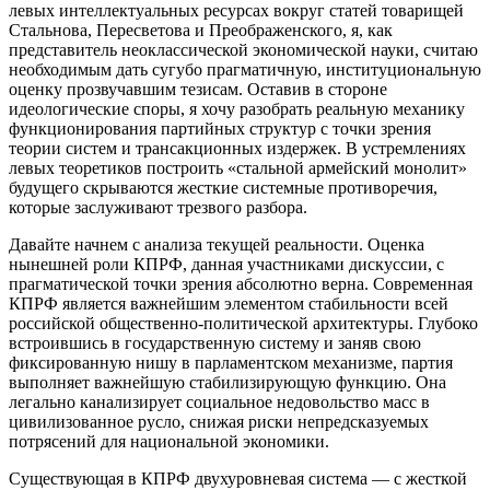
левых интеллектуальных ресурсах вокруг статей товарищей
Стальнова, Пересветова и Преображенского, я, как
представитель неоклассической экономической науки, считаю
необходимым дать сугубо прагматичную, институциональную
оценку прозвучавшим тезисам. Оставив в стороне
идеологические споры, я хочу разобрать реальную механику
функционирования партийных структур с точки зрения
теории систем и трансакционных издержек. В устремлениях
левых теоретиков построить «стальной армейский монолит»
будущего скрываются жесткие системные противоречия,
которые заслуживают трезвого разбора.
Давайте начнем с анализа текущей реальности. Оценка
нынешней роли КПРФ, данная участниками дискуссии, с
прагматической точки зрения абсолютно верна. Современная
КПРФ является важнейшим элементом стабильности всей
российской общественно-политической архитектуры. Глубоко
встроившись в государственную систему и заняв свою
фиксированную нишу в парламентском механизме, партия
выполняет важнейшую стабилизирующую функцию. Она
легально канализирует социальное недовольство масс в
цивилизованное русло, снижая риски непредсказуемых
потрясений для национальной экономики.
Существующая в КПРФ двухуровневая система — с жесткой