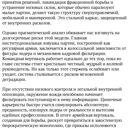
принятия решений, ликвидация фракционной борьбы и
устранение низовых склок, которые обычно парализуют
малые партии, делают такую структуру сверхуправляемой,
мобильной и маневренной. Это стальной каркас, защищенный
от внутренних расколов.
Однако прагматический анализ обязывает нас взглянуть на
долгосрочные риски этой модели. Главная
институциональная ловушка партии, построенной как
регулярная армия, заключается в колоссальной зависимости от
фигуры лидера и механизмов кадровой фильтрации.
Командная вертикаль работает идеально до тех пор, пока во
главе системы стоит кристально честный, мудрый и волевой
руководитель. Но как только этот стержень ослабевает или
уходит, система сталкивается с риском мгновенной
деградации.
При отсутствии низового контроля и легальной внутренней
оппозиции, окружение вождя неизбежно начинает
фильтровать поступающую к нему информацию. Циничные
карьеристы быстро учатся симулировать абсолютную
преданность, изолируя лидера от реальности и вытесняя
идейных профессионалов. В итоге армейская вертикаль,
созданная для борьбы, рискует превратиться в закостенелую
бюрократическую монополию, где приказы исполняются