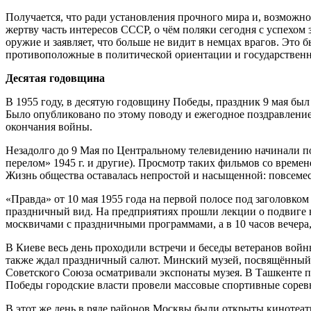
Получается, что ради установления прочного мира и, возможно
жертву часть интересов СССР, о чём поляки сегодня с успехом 
оружие и заявляет, что больше не видит в немцах врагов. Это 
противоположные в политической ориентации и государственн
Десятая годовщина
В 1955 году, в десятую годовщину Победы, праздник 9 мая бы
Было опубликовано по этому поводу и ежегодное поздравление
окончания войны.
Незадолго до 9 Мая по Центральному телевидению начинали по
перелом» 1945 г. и другие). Просмотр таких фильмов со време
Жизнь общества оставалась непростой и насыщенной: повсемест
«Правда» от 10 мая 1955 года на первой полосе под заголовко
праздничный вид. На предприятиях прошли лекции о подвиге н
москвичами с праздничными программами, а в 10 часов вечера,
В Киеве весь день проходили встречи и беседы ветеранов войн
также ждал праздничный салют. Минский музей, посвящённый 
Советского Союза осматривали экспонаты музея. В Ташкенте п
Победы городские власти провели массовые спортивные сорев
В этот же день в ряде районов Москвы были открыты кинотеат