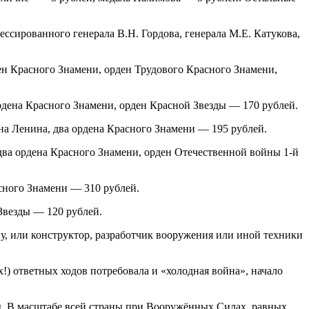
ессированного генерала В.Н. Гордова, генерала М.Е. Катукова,
ен Красного Знамени, орден Трудового Красного Знамени,
рдена Красного Знамени, орден Красной Звезды — 170 рублей.
ена Ленина, два ордена Красного Знамени — 195 рублей.
 два ордена Красного Знамени, орден Отечественной войны 1-й
асного Знамени — 310 рублей.
Звезды — 120 рублей.
у, или конструктор, разработчик вооружения или иной техники
!) ответных ходов потребовала и «холодная война», начало
ы. В масштабе всей страны при Вооружённых Силах, равных