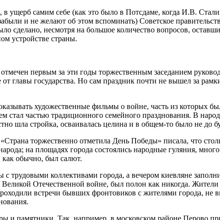
, в ущерб самим себе (как это было в Потсдаме, когда И.В. Ста
забыли и не желают об этом вспоминать) Советское правительств
было сделано, несмотря на большое количество вопросов, оставш
ом устройстве страны.
л отмечен первым за эти годы торжественным заседанием руково
 от главы государства. Но сам праздник почти не вышел за ра
казывать художественные фильмы о войне, часть из которых был
нем стал частью традиционного семейного празднования. В народ
но шла стройка, осваивалась целина и в общем-то было не до б
м «Страна торжественно отметила День Победы» писала, что стол
арода; на площадях города состоялись народные гуляния, мног
 как обычно, был салют.
ы с трудовыми коллективами города, а вечером киевляне заполни
Великой Отечественной войне, был полон как никогда. Жители
роходили встречи бывших фронтовиков с жителями города, не ви
нования.
ры и памятники. Так, например, в московском районе Перово пр