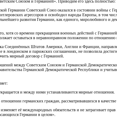
ветским Союзом и Германией». Приводим его здесь полностью:
вской Германии Советский Союз оказался в состоянии войны с Г
гитлеровских агрессоров и освободил народы Европы, в том чис
ьнейшего развития Германии, как единого, миролюбивого и дем
, хотя со времени прекращения военных действий с Германией п
одолжает оставаться в неравноправном положении по отношению 
ика Соединённых Штатов Америки, Англии и Франции, направле
е в лондонском и парижских соглашениях, не позволила достиг
чить мирный договор с Германией.
ношений между Советским Союзом и Германской Демократическ
авительства Германской Демократической Республики и учитыва
яет:
екращается и между ними устанавливаются мирные отношения.
 отношении германских граждан, рассматривавшихся в качестве 
изменяет её международных обязательств и не затрагивает прав
сающихся Германии в целом».