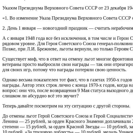
Указом Президиума Верховного Совета СССР от 23 декабря 194
«1. Во изменение Указа Президиума Верховного Совета СССР о
2. День 1 января — новогодний праздник — считать нерабочим
А с января 1948 года все без исключения, в том числе и Герои 
рядовом уровне. Для Героя Советского Союза генерал-полковник
Позже, при Л.И. Брежневе, льготы вернули, но только Героям 
Существует миф, что в ответ на отмену льгот многие фронтови
ветераны просто выбросили свои награды — так они отреагиро
для своих игр, потому что награды потеряли свою ценность.
Однако весьма показателен тот факт, что в газетах 1950-х го
награды. Автор этих строк лично с конца 1970-х годов, когда
вопрос: они что, после возвращения 9 Мая статуса выходного дн
слишком ли абсурдно всё это звучит?
Теперь давайте посмотрим на эту ситуацию с другой стороны.
До отмены льгот Герой Советского Союза и Герой Социалистичес
Ленина — 25 рублей, за орден Красного Знамени доплачивали 2
степени — 15 рублей, за орден Красной Звезды — 10 рублей, за
10 рублей, «За трудовую доблесть» — 10 рублей, медаль Ушако