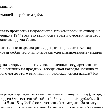
лашено:
ерманией — рабочим днём.
вызвало проявления недовольства, причём порой на отнюдь не
ченко в 1947 году это вылилось в арест и суровый приговор.
валерам ордена Славы.
я лично. По информации А.Д. Цыганка, после 1948 года
ыновья якобы часто использовали «девальвированные» медали
лиц, на которых видны их многочисленные государственные
дей, носивших на праздник Победы свои награды. Возникает
ного лет до этого выкинули, и, разыскав, снова надели? Не
граждён дважды, то сумма умножалась надвое и т.д.), за орден
а орден Отечественной войны 1-й степени — 20 рублей, 2-й
 от 5 до 15 рублей (соответственно), за медали «За отвагу» —
отличие» — 5 рублей, медаль Нахимова — 5 рублей. Остальные