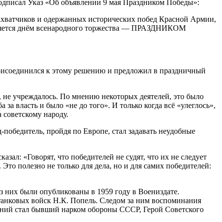
одписал Указ «Об объявлении 9 мая Праздником Победы»:
ахватчиков и одержанных исторических побед Красной Армии,
является днём всенародного торжества — ПРАЗДНИКОМ
 присоединился к этому решению и предложил в праздничный
, не учреждалось. По мнению некоторых деятелей, это было
 за власть и было «не до того». И только когда всё «улеглось»,
советскому народу.
-победитель, пройдя по Европе, стал задавать неудобные
ал: «Говорят, что победителей не судят, что их не следует
Это полезно не только для дела, но и для самих победителей:
з них были опубликованы в 1959 году в Воениздате.
 танковых войск Н.К. Попель. Следом за ним воспоминания
чений стал бывший нарком обороны СССР, Герой Советского