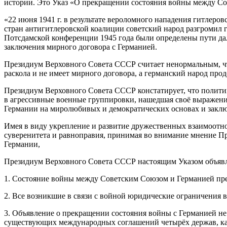
истории. Это Указ «О прекращении состояния войны между Со
«22 июня 1941 г. в результате вероломного нападения гитлеро
стран антигитлеровской коалиции советский народ разгромил 
Потсдамской конференции 1945 года были определены пути дал
заключения мирного договора с Германией.
Президиум Верховного Совета СССР считает ненормальным, что
раскола и не имеет мирного договора, а германский народ пр
Президиум Верховного Совета СССР констатирует, что полит
в агрессивные военные группировки, нашедшая своё выражени
Германии на миролюбивых и демократических основах и заклю
Имея в виду укрепление и развитие дружественных взаимоот
суверенитета и равноправия, принимая во внимание мнение Пр
Германии,
Президиум Верховного Совета СССР настоящим Указом объявл
1. Состояние войны между Советским Союзом и Германией пр
2. Все возникшие в связи с войной юридические ограничения в
3. Объявление о прекращении состояния войны с Германией не 
существующих международных соглашений четырёх держав, ка