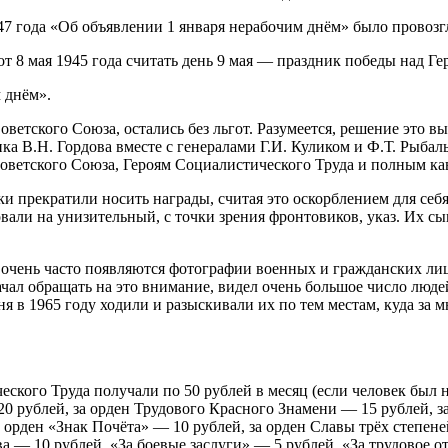
7 года «Об объявлении 1 января нерабочим днём» было провозг
т 8 мая 1945 года считать день 9 мая — праздник победы над Г
 днём».
Советского Союза, остались без льгот. Разумеется, решение это 
а В.Н. Гордова вместе с генералами Г.И. Куликом и Ф.Т. Рыбаль
Советского Союза, Героям Социалистического Труда и полным ка
ки прекратили носить награды, считая это оскорблением для себ
вали на унизительный, с точки зрения фронтовиков, указ. Их с
дов очень часто появляются фотографии военных и гражданских 
 начал обращать на это внимание, видел очень большое число лю
я в 1965 году ходили и разыскивали их по тем местам, куда за м
кого Труда получали по 50 рублей в месяц (если человек был на
0 рублей, за орден Трудового Красного Знамени — 15 рублей, з
 орден «Знак Почёта» — 10 рублей, за орден Славы трёх степеней
ва — 10 рублей, «За боевые заслуги» — 5 рублей, «За трудовое 