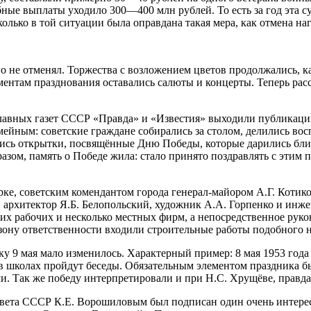
ные выплаты уходило 300—400 млн рублей. То есть за год эта су
колько в той ситуации была оправдана такая мера, как отмена на
 не отменял. Торжества с возложением цветов продолжались, ка
нтам празднования оставались салюты и концерты. Теперь расс
е главных газет СССР «Правда» и «Известия» выходили публика
емейным: советские граждане собирались за столом, делились в
лись открытки, посвящённые Дню Победы, которые дарились бл
зом, память о Победе жила: стало принято поздравлять с этим пр
парке, советским комендантом города генерал-майором А.Г. Кот
, архитектор Я.Б. Белопольский, художник А.А. Горпенко и инж
ких рабочих и несколько местных фирм, а непосредственное рук
зону ответственности входили строительные работы подобного 
у 9 мая мало изменилось. Характерный пример: 8 мая 1953 года
 в школах пройдут беседы. Обязательным элементом праздника бы
и. Так же победу интерпретировали и при Н.С. Хрущёве, правда,
овета СССР К.Е. Ворошиловым был подписан один очень интере