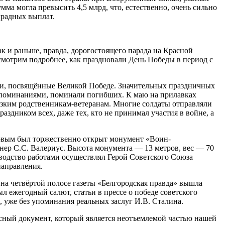
мма могла превысить 4,5 млрд, что, естественно, очень сильно
градных выплат.
к и раньше, правда, дорогостоящего парада на Красной
мотрим подробнее, как праздновали День Победы в период с
ции, посвящённые Великой Победе. Значительных праздничных
оспоминаниями, поминали погибших. К маю на прилавках
изким родственникам-ветеранам. Многие солдаты отправляли
аздником всех, даже тех, кто не принимал участия в войне, а
иковым был торжественно открыт монумент «Воин-
енер С.С. Валериус. Высота монумента — 13 метров, вес — 70
оводство работами осуществлял Герой Советского Союза
направления.
 на четвёртой полосе газеты «Белгородская правда» вышла
л ежегодный салют, статьи в прессе о победе советского
 уже без упоминания реальных заслуг И.В. Сталина.
сный документ, который является неотъемлемой частью нашей