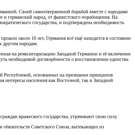
ерманией. Своей самоотверженной борьбой вместе с народами
ле и германский народ, от фашистского порабощения. На
ократического государства, и подтверждена необходимость
рошло около 10 лет, Германия всё ещё находится в состоянии
к другим народам.
нная на ремилитаризацию Западной Германии и её включение
нуть необходимой договорённости о восстановлении единства
ой Республикой, основанных на признании принципов
я интересы населения как Восточной, так и Западной
граждан вражеского государства, утрачивают свою силу.
 и обязательств Советского Союза, вытекающих из