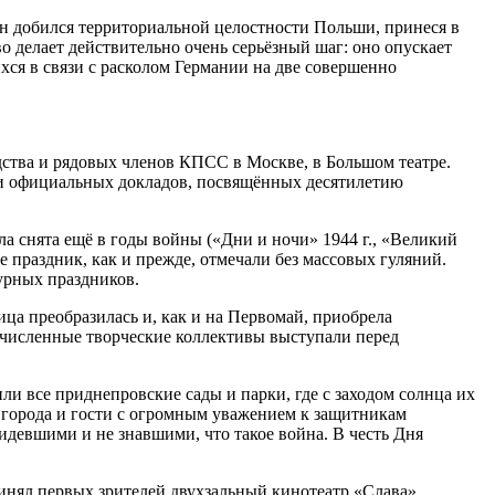
лин добился территориальной целостности Польши, принеся в
о делает действительно очень серьёзный шаг: оно опускает
ихся в связи с расколом Германии на две совершенно
дства и рядовых членов КПСС в Москве, в Большом театре.
мки официальных докладов, посвящённых десятилетию
а снята ещё в годы войны («Дни и ночи» 1944 г., «Великий
е праздник, как и прежде, отмечали без массовых гуляний.
урных праздников.
ица преобразилась и, как и на Первомай, приобрела
очисленные творческие коллективы выступали перед
ли все приднепровские сады и парки, где с заходом солнца их
 города и гости с огромным уважением к защитникам
девшими и не знавшими, что такое война. В честь Дня
инял первых зрителей двухзальный кинотеатр «Слава».