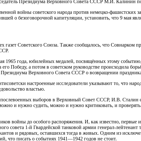
редседатель Президиума Верховного Совета СССР М.И. Калинин п
венной войны советского народа против немецко-фашистских з
ившей о безоговорочной капитуляции, установить, что 9 мая 
всех газет Советского Союза. Также сообщалось, что Совнарком
ССР.
 мая 1965 года, юбилейных медалей, посвящённых этому событию
 его Победу, а потом в советском руководстве происходила борьба
Президиума Верховного Совета СССР о возвращении праздника 
тисоветски настроенные исследователи указывают то, что народ
едовольство властью.
послевоенных выборов в Верховный Совет СССР, И.В. Сталин сказ
можно и нужно судить, можно и нужно критиковать, и проверять. 
ков войны до особого распоряжения. И, как известно, первые и
ного совета 1-й Гвардейской танковой армии генерал-лейтенант
ржантов и рядовых, оставшихся тогда в живых. Одним из исклю
, что писать о событиях 1941—1942 годов не стоит.