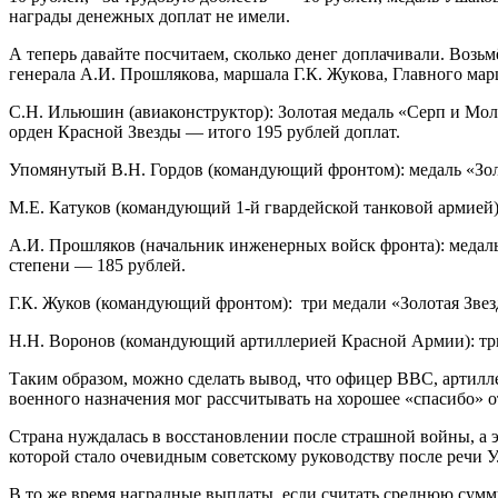
награды денежных доплат не имели.
А теперь давайте посчитаем, сколько денег доплачивали. Возьм
генерала А.И. Прошлякова, маршала Г.К. Жукова, Главного ма
С.Н. Ильюшин (авиаконструктор): Золотая медаль «Серп и Мол
орден Красной Звезды — итого 195 рублей доплат.
Упомянутый В.Н. Гордов (командующий фронтом): медаль «Золо
М.Е. Катуков (командующий 1-й гвардейской танковой армией):
А.И. Прошляков (начальник инженерных войск фронта): медаль
степени — 185 рублей.
Г.К. Жуков (командующий фронтом): три медали «Золотая Звез
Н.Н. Воронов (командующий артиллерией Красной Армии): три
Таким образом, можно сделать вывод, что офицер ВВС, артилл
военного назначения мог рассчитывать на хорошее «спасибо» о
Страна нуждалась в восстановлении после страшной войны, а э
которой стало очевидным советскому руководству после речи У.
В то же время наградные выплаты, если считать среднюю сумм