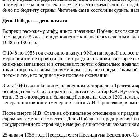
примерно 10 млн человек, получается, что ежемесячно на подоб
било по бюджету страны. Читатель сам в состоянии судить, нас
День Победы — день памяти
Вопреки расхожему мифу, никто праздника Победы как такового
площади не было. Но в дополнение к вышеперечисленным элеме
1948 по 1965 год.
С 1948 по 1955 год ежегодно в канун 9 Мая на первой полос
мероприятий не проводилось, и праздник становился скорее с
книжных магазинов и в отделениях почты обязательно появля
такие открытки своим сослуживцам в другие города. Таким обра
потом и тех, кто родился уже после её окончания.
8 мая 1949 года в Берлине, на военном мемориале в Трептов-
освободитель». Его авторами являются скульптор Е.В. Вучетич
тонн. В его возведении были задействованы около 1200 немец
генерал-полковник инженерных войск А.И. Прошляков, в чью 
После смерти И.В. Сталина официальное отношение к праздник
скромная заметка о том, что в День Победы на предприятиях и
государственного строя над немецко-фашистскими захватчикам
25 января 1955 года Председателем Президиума Верховного С