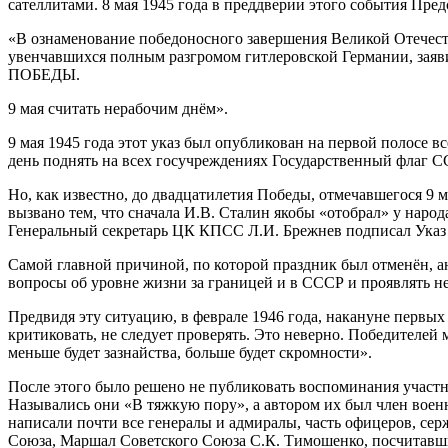
сателлитами. 8 мая 1945 года в преддверии этого события П
«В ознаменование победоносного завершения Великой Отечест
увенчавшихся полным разгромом гитлеровской Германии, заяв
ПОБЕДЫ.
9 мая считать нерабочим днём».
9 мая 1945 года этот указ был опубликован на первой полосе 
день поднять на всех госучреждениях Государственный флаг С
Но, как известно, до двадцатилетия Победы, отмечавшегося 9
вызвано тем, что сначала И.В. Сталин якобы «отобрал» у народа
Генеральный секретарь ЦК КПСС Л.И. Брежнев подписал Указ 
Самой главной причиной, по которой праздник был отменён, ан
вопросы об уровне жизни за границей и в СССР и проявлять н
Предвидя эту ситуацию, в феврале 1946 года, накануне первых 
критиковать, не следует проверять. Это неверно. Победителей 
меньше будет зазнайства, больше будет скромности».
После этого было решено не публиковать воспоминания участни
Назывались они «В тяжкую пору», а автором их был член воен
написали почти все генералы и адмиралы, часть офицеров, се
Союза, Маршал Советского Союза С.К. Тимошенко, посчитавший