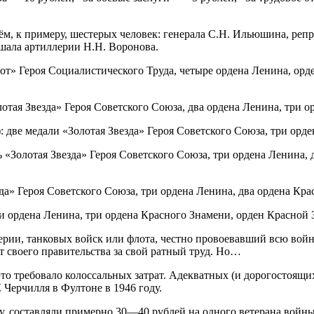
ём, к примеру, шестерых человек: генерала С.Н. Ильюшина, репр
ршала артиллерии Н.Н. Воронова.
от» Героя Социалистического Труда, четыре ордена Ленина, орд
тая Звезда» Героя Советского Союза, два ордена Ленина, три о
 две медали «Золотая Звезда» Героя Советского Союза, три орд
 «Золотая Звезда» Героя Советского Союза, три ордена Ленина,
да» Героя Советского Союза, три ордена Ленина, два ордена Кр
 ордена Ленина, три ордена Красного Знамени, орден Красной 
ерии, танковых войск или флота, честно провоевавший всю войн
т своего правительства за свой ратный труд. Но…
то требовало колоссальных затрат. Адекватных (и дорогостоящих
 Черчилля в Фултоне в 1946 году.
у, составляли примерно 30—40 рублей на одного ветерана войн