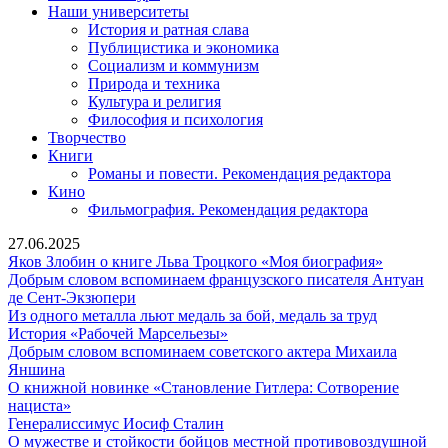
Наши университеты
История и ратная слава
Публицистика и экономика
Социализм и коммунизм
Природа и техника
Культура и религия
Философия и психология
Творчество
Книги
Романы и повести. Рекомендация редактора
Кино
Фильмография. Рекомендация редактора
27.06.2025
Яков
Яков Злобин о книге Льва Троцкого «Моя биография»
Злобин
Добрым словом вспоминаем французского писателя Антуан
Добрым
о
де Сент-Экзюпери
словом
Из
книге
Из одного металла льют медаль за бой, медаль за труд
вспоминаем
История
одного
Льва
История «Рабочей Марсельезы»
французского
«Рабочей
металла
Троцкого
Добрым словом вспоминаем советского актера Михаила
Добрым
писателя
Марсельезы»
льют
«Моя
Яншина
словом
Антуан
медаль
биографи
О книжной новинке «Становление Гитлера: Сотворение
вспоминаем
О
де
за
нациста»
советского
книжной
Сент-
Генералиссимус
бой,
Генералиссимус Иосиф Сталин
актера
новинке
Экзюпери
Иосиф
медаль
О мужестве и стойкости бойцов местной противовоздушной