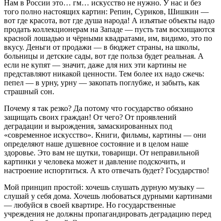
Нам в России это… гм… искусство не нужно. У нас и без
того полно настоящих картин: Репин, Суриков, Шишкин —
вот где красота, вот где душа народа! А изъятые объекты надо
продать коллекционерам на Западе — пусть там восхищаются
красной лошадью и чёрными квадратами, им, видимо, это по
вкусу. Деньги от продажи — в бюджет страны, на школы,
больницы и детские сады, вот где польза будет реальная. А
если не купят — значит, даже для них эти картины не
представляют никакой ценности. Тем более их надо сжечь:
пепел — в урну, урну — закопать поглубже, и забыть, как
страшный сон.
Почему я так резко? Да потому что государство обязано
защищать своих граждан! От чего? От проявлений
деградации и вырождения, замаскированных под
«современное искусство». Книги, фильмы, картины — они
определяют наше душевное состояние и в целом наше
здоровье. Это вам не шутки, товарищи. От неправильной
картинки у человека может и давление подскочить, и
настроение испортиться. А кто отвечать будет? Государство!
Мой принцип простой: хочешь слушать дурную музыку —
слушай у себя дома. Хочешь любоваться дурными картинами
— любуйся в своей квартире. Но государственные
учреждения не должны пропагандировать деградацию перед