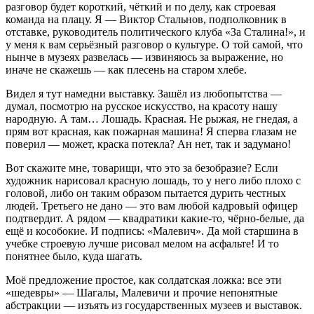
разговор будет короткий, чёткий и по делу, как строевая
команда на плацу. Я — Виктор Стальнов, подполковник в
отставке, руководитель политического клуба «За Сталина!», и
у меня к вам серьёзный разговор о культуре. О той самой, что
нынче в музеях развелась — извиняюсь за выражение, но
иначе не скажешь — как плесень на старом хлебе.
Видел я тут намедни выставку. Зашёл из любопытства —
думал, посмотрю на русское искусство, на красоту нашу
народную. А там… Лошадь. Красная. Не рыжая, не гнедая, а
прям вот красная, как пожарная машина! Я сперва глазам не
поверил — может, краска потекла? Ан нет, так и задумано!
Вот скажите мне, товарищи, что это за безобразие? Если
художник нарисовал красную лошадь, то у него либо плохо с
головой, либо он таким образом пытается дурить честных
людей. Третьего не дано — это вам любой кадровый офицер
подтвердит. А рядом — квадратики какие‑то, чёрно‑белые, да
ещё и кособокие. И подпись: «Малевич». Да мой старшина в
учебке строевую лучше рисовал мелом на асфальте! И то
понятнее было, куда шагать.
Моё предложение простое, как солдатская ложка: все эти
«шедевры» — Шагалы, Малевичи и прочие непонятные
абстракции — изъять из государственных музеев и выставок.