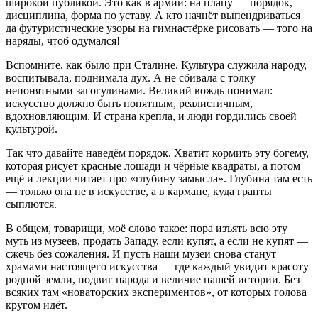
широкой публикой. Это как в армии: на плацу — порядок,
дисциплина, форма по уставу. А кто начнёт выпендриваться
да футуристические узоры на гимнастёрке рисовать — того на
наряды, чтоб одумался!
Вспомните, как было при Сталине. Культура служила народу,
воспитывала, поднимала дух. А не сбивала с толку
непонятными загогулинами. Великий вождь понимал:
искусство должно быть понятным, реалистичным,
вдохновляющим. И страна крепла, и люди гордились своей
культурой.
Так что давайте наведём порядок. Хватит кормить эту богему,
которая рисует красные лошади и чёрные квадраты, а потом
ещё и лекции читает про «глубину замысла». Глубина там есть
— только она не в искусстве, а в кармане, куда гранты
сыплются.
В общем, товарищи, моё слово такое: пора изъять всю эту
муть из музеев, продать Западу, если купят, а если не купят —
сжечь без сожаления. И пусть наши музеи снова станут
храмами настоящего искусства — где каждый увидит красоту
родной земли, подвиг народа и величие нашей истории. Без
всяких там «новаторских экспериментов», от которых голова
кругом идёт.