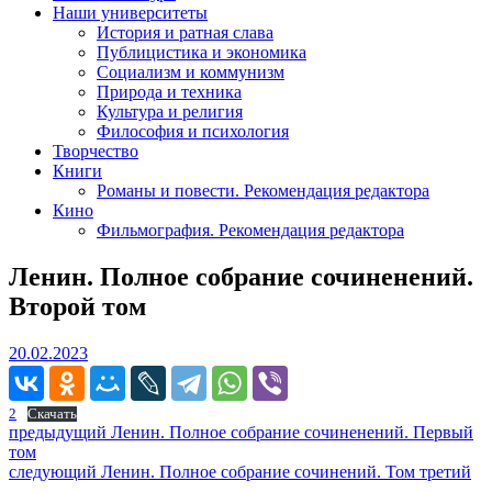
Наши университеты
История и ратная слава
Публицистика и экономика
Социализм и коммунизм
Природа и техника
Культура и религия
Философия и психология
Творчество
Книги
Романы и повести. Рекомендация редактора
Кино
Фильмография. Рекомендация редактора
Ленин. Полное собрание сочиненений.
Второй том
20.02.2023
20.02.2023
2
Скачать
Навигация
Предыдущий
предыдущий
Ленин. Полное собрание сочиненений. Первый
пост:
том
по
Следующее
следующий
Ленин. Полное собрание сочинений. Том третий
сообщение: