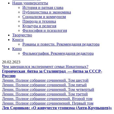
Наши университеты
История и ратная слава
Публицистика и экономика
Социализм и коммунизм
Природа и техника
Культура и религия
Философия и психология
Творчество
Книги
Романы и повести. Рекомендация редактора
Кино
Фильмография. Рекомендация редактора
20.02.2023
Чем
Чем завершился эксперимент семьи Никитиных?
завершился
Героическая битва за Сталинград — битва за СССР-
Героическая
эксперимент
Россию
битва
семьи
Ленин.
Ленин. Полное собрание сочинений. Том шестой
за
Ленин.
Никитиных?
Полное
Ленин. Полное собрание сочинений. Том пятый
Сталинград
Полное
собрание
Ленин.
Ленин. Полное собрание сочинений. Том четвертый
—
собрание
Ленин.
сочинений.
Полное
Ленин. Полное собрание сочинений. Том третий
битва
сочинений.
Полное
Том
Ленин.
собрание
Ленин. Полное собрание сочиненений. Второй том
за
Том
собрание
шестой
Полное
Ленин.
сочинений.
Ленин. Полное собрание сочиненений. Первый том
СССР-
пятый
сочинений.
собрание
Полное
Том
Лев Сорников: «О живучести утопизма (Анти-Крупышев)»
Россию
Том
сочиненени
собрание
четвертый
С