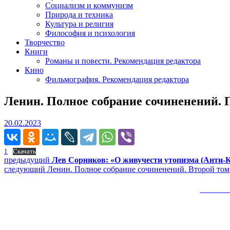
Социализм и коммунизм
Природа и техника
Культура и религия
Философия и психология
Творчество
Книги
Романы и повести. Рекомендация редактора
Кино
Фильмография. Рекомендация редактора
Ленин. Полное собрание сочиненений.
20.02.2023
20.02.2023
1
Скачать
Навигация
Предыдущий
предыдущий
Лев Сорников: «О живучести утопизма (Анти
Следующее
пост:
следующий
Ленин. Полное собрание сочиненений. Второй том
по
сообщение:
записям
Сайт 
Вверх