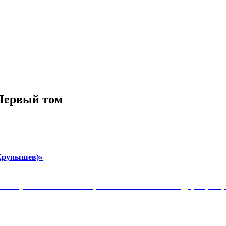
 Первый том
-Крупышев)»
Коммунистической партии Российской Федерации 