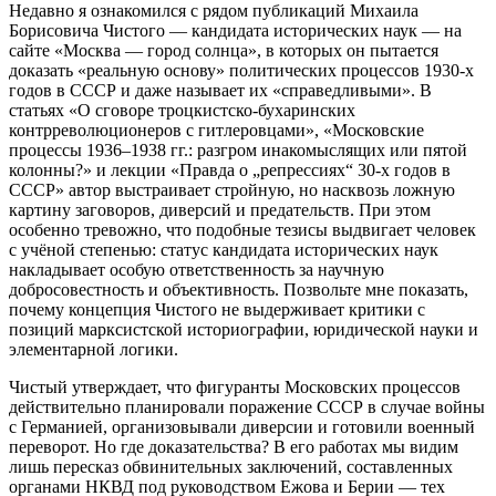
Недавно я ознакомился с рядом публикаций Михаила
Борисовича Чистого — кандидата исторических наук — на
сайте «Москва — город солнца», в которых он пытается
доказать «реальную основу» политических процессов 1930‑х
годов в СССР и даже называет их «справедливыми». В
статьях «О сговоре троцкистско‑бухаринских
контрреволюционеров с гитлеровцами», «Московские
процессы 1936–1938 гг.: разгром инакомыслящих или пятой
колонны?» и лекции «Правда о „репрессиях“ 30‑х годов в
СССР» автор выстраивает стройную, но насквозь ложную
картину заговоров, диверсий и предательств. При этом
особенно тревожно, что подобные тезисы выдвигает человек
с учёной степенью: статус кандидата исторических наук
накладывает особую ответственность за научную
добросовестность и объективность. Позвольте мне показать,
почему концепция Чистого не выдерживает критики с
позиций марксистской историографии, юридической науки и
элементарной логики.
Чистый утверждает, что фигуранты Московских процессов
действительно планировали поражение СССР в случае войны
с Германией, организовывали диверсии и готовили военный
переворот. Но где доказательства? В его работах мы видим
лишь пересказ обвинительных заключений, составленных
органами НКВД под руководством Ежова и Берии — тех