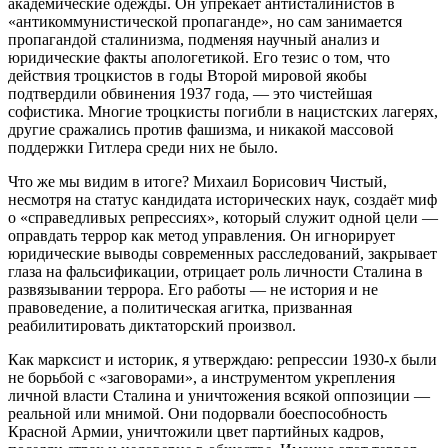
академические одежды. Он упрекает антисталинистов в
«антикоммунистической пропаганде», но сам занимается
пропагандой сталинизма, подменяя научный анализ и
юридические факты апологетикой. Его тезис о том, что
действия троцкистов в годы Второй мировой якобы
подтвердили обвинения 1937 года, — это чистейшая
софистика. Многие троцкисты погибли в нацистских лагерях,
другие сражались против фашизма, и никакой массовой
поддержки Гитлера среди них не было.
Что же мы видим в итоге? Михаил Борисович Чистый,
несмотря на статус кандидата исторических наук, создаёт миф
о «справедливых репрессиях», который служит одной цели —
оправдать террор как метод управления. Он игнорирует
юридические выводы современных расследований, закрывает
глаза на фальсификации, отрицает роль личности Сталина в
развязывании террора. Его работы — не история и не
правоведение, а политическая агитка, призванная
реабилитировать диктаторский произвол.
Как марксист и историк, я утверждаю: репрессии 1930‑х были
не борьбой с «заговорами», а инструментом укрепления
личной власти Сталина и уничтожения всякой оппозиции —
реальной или мнимой. Они подорвали боеспособность
Красной Армии, уничтожили цвет партийных кадров,