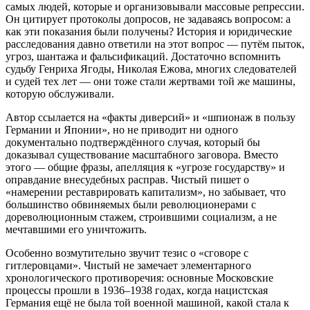
самых людей, которые и организовывали массовые репрессии.
Он цитирует протоколы допросов, не задаваясь вопросом: а
как эти показания были получены? История и юридические
расследования давно ответили на этот вопрос — путём пыток,
угроз, шантажа и фальсификаций. Достаточно вспомнить
судьбу Генриха Ягоды, Николая Ежова, многих следователей
и судей тех лет — они тоже стали жертвами той же машины,
которую обслуживали.
Автор ссылается на «факты диверсий» и «шпионаж в пользу
Германии и Японии», но не приводит ни одного
документально подтверждённого случая, который бы
доказывал существование масштабного заговора. Вместо
этого — общие фразы, апелляция к «угрозе государству» и
оправдание внесудебных расправ. Чистый пишет о
«намерении реставрировать капитализм», но забывает, что
большинство обвиняемых были революционерами с
дореволюционным стажем, строившими социализм, а не
мечтавшими его уничтожить.
Особенно возмутительно звучит тезис о «сговоре с
гитлеровцами». Чистый не замечает элементарного
хронологического противоречия: основные Московские
процессы прошли в 1936–1938 годах, когда нацистская
Германия ещё не была той военной машиной, какой стала к