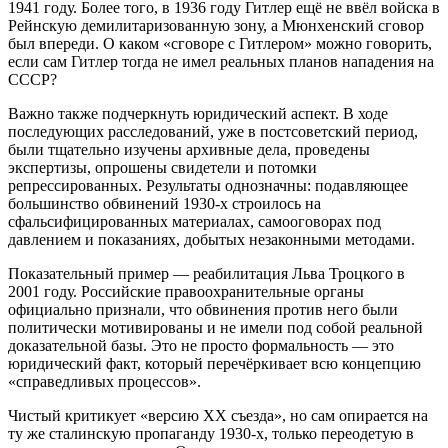
1941 году. Более того, в 1936 году Гитлер ещё не ввёл войска в
Рейнскую демилитаризованную зону, а Мюнхенский сговор
был впереди. О каком «сговоре с Гитлером» можно говорить,
если сам Гитлер тогда не имел реальных планов нападения на
СССР?
Важно также подчеркнуть юридический аспект. В ходе
последующих расследований, уже в постсоветский период,
были тщательно изучены архивные дела, проведены
экспертизы, опрошены свидетели и потомки
репрессированных. Результаты однозначны: подавляющее
большинство обвинений 1930‑х строилось на
сфальсифицированных материалах, самооговорах под
давлением и показаниях, добытых незаконными методами.
Показательный пример — реабилитация Льва Троцкого в
2001 году. Российские правоохранительные органы
официально признали, что обвинения против него были
политически мотивированы и не имели под собой реальной
доказательной базы. Это не просто формальность — это
юридический факт, который перечёркивает всю концепцию
«справедливых процессов».
Чистый критикует «версию XX съезда», но сам опирается на
ту же сталинскую пропаганду 1930‑х, только переодетую в