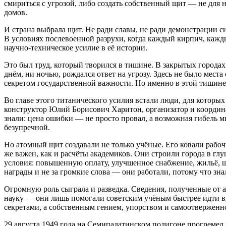
смириться с угрозой, либо создать собственный щит — не для н
домов.
И страна выбрала щит. Не ради славы, не ради демонстрации с
В условиях послевоенной разрухи, когда каждый кирпич, кажды
научно‑техническое усилие в её истории.
Это был труд, который творился в тишине. В закрытых городах
днём, ни ночью, рождался ответ на угрозу. Здесь не было места
секретом государственной важности. Но именно в этой тишине
Во главе этого титанического усилия встали люди, для которы
конструктор Юлий Борисович Харитон, организатор и координа
знали: цена ошибки — не просто провал, а возможная гибель 
безупречной.
Но атомный щит создавали не только учёные. Его ковали рабоч
же важен, как и расчёты академиков. Они строили города в гл
условия: повышенную оплату, улучшенное снабжение, жильё, шк
награды и не за громкие слова — они работали, потому что зна
Огромную роль сыграла и разведка. Сведения, полученные от а
науку — они лишь помогали советским учёным быстрее идти вп
секретами, а собственным гением, упорством и самоотверженн
29 августа 1949 года на Семипалатинском полигоне прогремел 