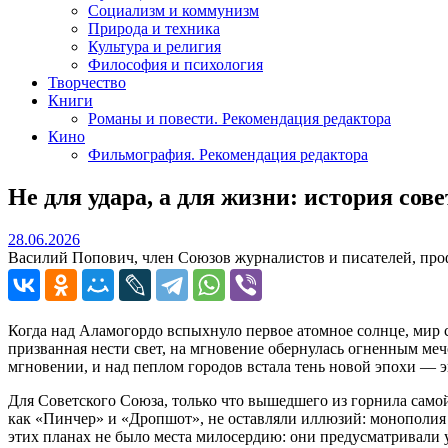
Социализм и коммунизм
Природа и техника
Культура и религия
Философия и психология
Творчество
Книги
Романы и повести. Рекомендация редактора
Кино
Фильмография. Рекомендация редактора
Не для удара, а для жизни: история сов
28.06.2026
28.06.2026
Василий Попович, член Союзов журналистов и писателей, про
Когда над Аламогордо вспыхнуло первое атомное солнце, мир со
призванная нести свет, на мгновение обернулась огненным меч
мгновении, и над пеплом городов встала тень новой эпохи — э
Для Советского Союза, только что вышедшего из горнила самой
как «Пинчер» и «Дропшот», не оставляли иллюзий: монополия
этих планах не было места милосердию: они предусматривали 