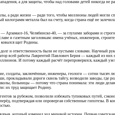
ападения, а для защиты, чтобы над головами детей никогда не ра
илы, а ради жизни — ради того, чтобы миллионы людей могли спо
й килограмм металла был на счету, когда страна ещё не залечил
 — Арзамасе‑16, Челябинске‑40, — за глухими заборами и строг
 славе и газетным заголовкам: имена учёных, инженеров, строите
 ковался щит Родины.
х долг и ответственность были не пустыми словами. Научный ру
тор всей работы Лаврентий Павлович Берия — каждый из них нё
миллионов. И потому каждый расчёт перепроверялся, каждый узе
ие, солдаты, заключённые, инженеры, геологи — сотни тысяч лю
уши, прокладывали дороги сквозь тайгу, возводили заводы, где 
олы, больницы — потому что страна понимала: эти люди делают 
ли: их труд защищает Родину.
гентов за рубежом, позволили избежать тупиковых путей, сэкон
ерёд, подтверждая или опровергая собственные гипотезы. В ко
остью.
взрыв, который изменил ход мировой истории. Первая советская