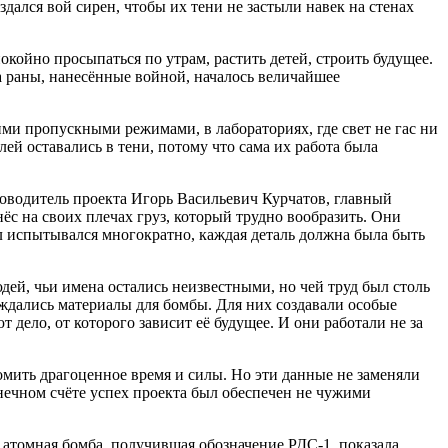
здался вой сирен, чтобы их тени не застыли навек на стенах
койно просыпаться по утрам, растить детей, строить будущее.
а раны, нанесённые войной, началось величайшее
ими пропускными режимами, в лабораториях, где свет не гас ни
лей оставались в тени, потому что сама их работа была
ководитель проекта Игорь Васильевич Курчатов, главный
с на своих плечах груз, который трудно вообразить. Они
л испытывался многократно, каждая деталь должна была быть
дей, чьи имена остались неизвестными, но чей труд был столь
рождались материалы для бомбы. Для них создавали особые
дело, от которого зависит её будущее. И они работали не за
омить драгоценное время и силы. Но эти данные не заменяли
нечном счёте успех проекта был обеспечен не чужими
 атомная бомба, получившая обозначение РДС‑1, показала