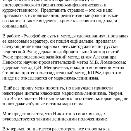
внетеоретического (религиозно-мифологического и
художественного). Представить страшно – это же надо:
призывать к использованию религиозно-мифологическое
сознания, а также выделять, кроме классового подхода, и
социальный.
В работе «Русофобия: суть и методы сдерживания», признавая
её классовый характер, он пошёл ещё дальше, предлагая
следующие методы борьбы с ней: метод жития по-русски
ведической Руси; державно-добродетельный метод святой
Руси; православно-евразийский метод князя Александра
Невского; научно-просветительский метод М.В. Ломоносова;
ядерный метод Д.И. Менделеева; вождистско-волевой метод
Сталина; протестно-созидательный метод КПРФ, при этом
нигде не отказывается от марксизма-ленинизма.
Ещё раз прошу меня простить, но вынужден привести
некоторые цитаты классиков марксизма-ленинизма. Уверен,
что Вы их знаете. Но нынче много читателей, которые вряд ли
знают даже азбучные истины марксизма.
Мне представляется, что Никитин в своих выводах
руководствуется такими ленинскими положениями:
Во-первых, он пытается рассмотреть все стороны как