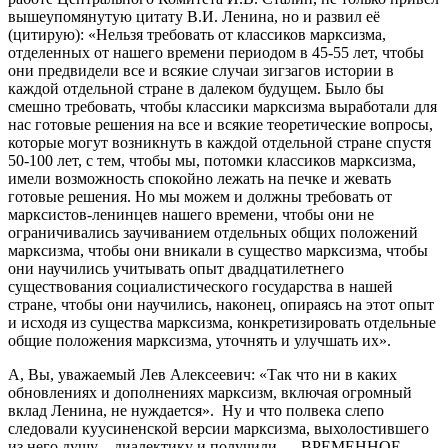
вышеупомянутую цитату В.И. Ленина, но и развил её
(цитирую): «Нельзя требовать от классиков марксизма,
отделенных от нашего времени периодом в 45-55 лет, чтобы
они предвидели все и всякие случаи зигзагов истории в
каждой отдельной стране в далеком будущем. Было бы
смешно требовать, чтобы классики марксизма выработали для
нас готовые решения на все и всякие теоретические вопросы,
которые могут возникнуть в каждой отдельной стране спустя
50-100 лет, с тем, чтобы мы, потомки классиков марксизма,
имели возможность спокойно лежать на печке и жевать
готовые решения. Но мы можем и должны требовать от
марксистов-ленинцев нашего времени, чтобы они не
ограничивались заучиванием отдельных общих положений
марксизма, чтобы они вникали в существо марксизма, чтобы
они научились учитывать опыт двадцатилетнего
существования социалистического государства в нашей
стране, чтобы они научились, наконец, опираясь на этот опыт
и исходя из существа марксизма, конкретизировать отдельные
общие положения марксизма, уточнять и улучшать их».
А, Вы, уважаемый Лев Алексеевич: «Так что ни в каких
обновлениях и дополнениях марксизм, включая огромный
вклад Ленина, не нуждается». Ну и что полвека слепо
следовали куусиненской версии марксизма, выхолостившего
из него душу – диалектику и получили … ВРЕМЕННОЕ