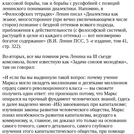
классовой борьбы, так и борьбы с русофобией с позиций
ленинского понимании диалектики. Напомню, в
«Философских тетрадях» Ленин писал «Диалектика как
живое
, многостороннее (при вечно увеличивающемся числе
сторон) познание с бездной оттенков всякого подхода,
приближения к действительности (с философской системой,
растущей в целое из каждого оттенка) — вот неизмеримо
богатое содержание» (В.И. Ленин ПСС, 5 -е издание, том 41,
стр. 322).
Во-вторых, все мы помним речь Ленина на III съезде
комсомола, более известную как «Задачи союзов молодёжи»,
там он говорил:
«И если бы вы выдвинули такой вопрос: почему учение
Маркса могло овладеть миллионами и десятками миллионов
сердец самого революционного класса — вы сможете
получить один ответ: это произошло потому, что Маркс
опирался на прочный фундамент человеческих знаний, (здесь
и далее выделено мною -ИБ) завоеванных при капитализме;
изучивши законы развития человеческого общества, Маркс
понял неизбежность развития капитализма, ведущего к
коммунизму, и, главное, он доказал это только на основании
самого точного, самого детального, самого глубокого
изучения этого капиталистического общества, при помощи