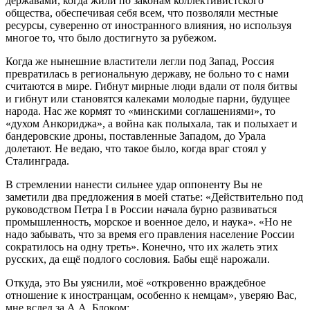
державами, когда жили по законам коллективистского
общества, обеспечивая себя всем, что позволяли местные
ресурсы, суверенно от иностранного влияния, но используя
многое то, что было достигнуто за рубежом.
Когда же нынешние властители легли под Запад, Россия
превратилась в региональную державу, не больно то с нами
считаются в мире. Гибнут мирные люди вдали от поля битвы
и гибнут или становятся калеками молодые парни, будущее
народа. Нас же кормят то «минскими соглашениями», то
«духом Анкориджа», а война как полыхала, так и полыхает и
бандеровские дроны, поставленные Западом, до Урала
долетают. Не ведаю, что такое было, когда враг стоял у
Сталинграда.
В стремлении нанести сильнее удар оппоненту Вы не
заметили два предложения в моей статье: «Действительно под
руководством Петра I в России начала бурно развиваться
промышленность, морское и военное дело, и наука». «Но не
надо забывать, что за время его правления население России
сократилось на одну треть». Конечно, что их жалеть этих
русских, да ещё подлого сословия. Бабы ещё нарожали.
Откуда, это Вы уяснили, моё «откровенно враждебное
отношение к иностранцам, особенно к немцам», уверяю Вас,
мне вслед за А.А. Блоком: