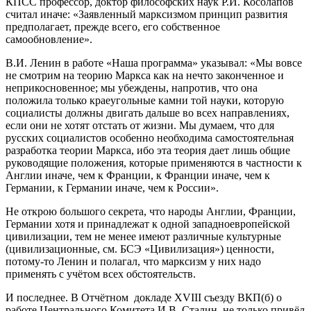
КПСС профессор, доктор философских наук Р.И. Косолапов
считал иначе: «Заявленный марксизмом принцип развития
предполагает, прежде всего, его собственное
самообновление».
В.И. Ленин в работе «Наша программа» указывал: «Мы вовсе
не смотрим на теорию Маркса как на нечто законченное и
неприкосновенное; мы убеждены, напротив, что она
положила только краеугольные камни той науки, которую
социалисты должны двигать дальше во всех направлениях,
если они не хотят отстать от жизни. Мы думаем, что для
русских социалистов особенно необходима самостоятельная
разработка теории Маркса, ибо эта теория дает лишь общие
руководящие положения, которые применяются в частности к
Англии иначе, чем к Франции, к Франции иначе, чем к
Германии, к Германии иначе, чем к России».
Не открою большого секрета, что народы Англии, Франции,
Германии хотя и принадлежат к одной западноевропейской
цивилизации, тем не менее имеют различные культурные
(цивилизационные, см. БСЭ «Цивилизация») ценности,
потому-то Ленин и полагал, что марксизм у них надо
применять с учётом всех обстоятельств.
И последнее. В Отчётном докладе XVIII съезду ВКП(б) о
работе Центрального Комитета И.В. Сталин, не только привёл