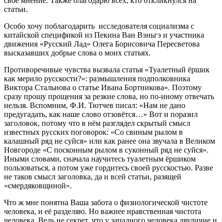
своё мнение. Также благодарю всех, кто откликнулся на
статьи.
Особо хочу поблагодарить исследователя социализма с
китайской спецификой из Пекина Ван Вэньгэ и участника
движения «Русский Лад» Олега Борисовича Пересветова
высказавших добрые слова о моих статьях.
Противоречивые чувства вызвала статья «Туалетный ёршик
как мерило русскости?»: размышления подполковника
Виктора Стальнова о статье Ивана Бортникова». Поэтому
сразу прошу прощения за резкие слова, но по-иному отвечать
нельзя. Вспомним, Ф.И. Тютчев писал: «Нам не дано
предугадать, как наше слово отзовётся…» Вот и поразил
заголовок, потому что в нём разглядел скрытый смысл
известных русских поговорок: «Со свиным рылом в
калашный ряд не суйся» или как ранее она звучала в Великом
Новгороде «С посконным рылом в суконный ряд не суйся».
Иными словами, сначала научитесь туалетным ёршиком
пользоваться, а потом уже гордитесь своей русскостью. Разве
не таков смысл заголовка, да и всей статьи, разящей
«смердяковщиной».
Что ж мне понятна Ваша забота о физиологической чистоте
человека, и её разделяю. Но важнее нравственная чистота
человека. Ведь не секрет, что у западного человека двуличие и