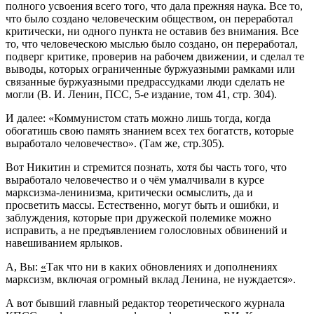
полного усвоения всего того, что дала прежняя наука. Все то,
что было создано человеческим обществом, он переработал
критически, ни одного пункта не оставив без внимания. Все
то, что человеческою мыслью было создано, он переработал,
подверг критике, проверив на рабочем движении, и сделал те
выводы, которых ограниченные буржуазными рамками или
связанные буржуазными предрассудками люди сделать не
могли (В. И. Ленин, ПСС, 5-е издание, том 41, стр. 304).
И далее: «Коммунистом стать можно лишь тогда, когда
обогатишь свою память знанием всех тех богатств, которые
выработало человечество». (Там же, стр.305).
Вот Никитин и стремится познать, хотя бы часть того, что
выработало человечество и о чём умалчивали в курсе
марксизма-ленинизма, критически осмыслить, да и
просветить массы. Естественно, могут быть и ошибки, и
заблуждения, которые при дружеской полемике можно
исправить, а не предъявлением голословных обвинений и
навешиванием ярлыков.
А, Вы:
«
Так что ни в каких обновлениях и дополнениях
марксизм, включая огромный вклад Ленина, не нуждается».
А вот бывший главный редактор теоретического журнала