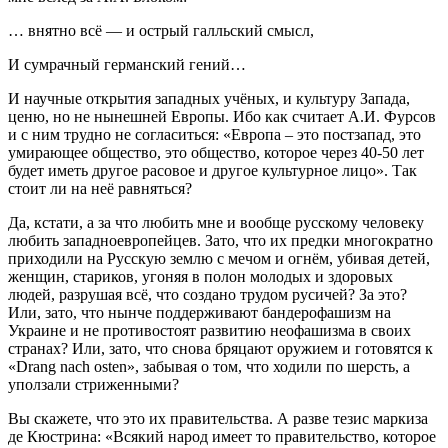
… внятно всё — и острый галльский смысл,
И сумрачный германский гений…
И научные открытия западных учёных, и культуру Запада,
ценю, но не нынешней Европы. Ибо как считает А.И. Фурсов
и с ним трудно не согласиться: «Европа – это постзапад, это
умирающее общество, это общество, которое через 40-50 лет
будет иметь другое расовое и другое культурное лицо». Так
стоит ли на неё равняться?
Да, кстати, а за что любить мне и вообще русскому человеку
любить западноевропейцев. Зато, что их предки многократно
приходили на Русскую землю с мечом и огнём, убивая детей,
женщин, стариков, угоняя в полон молодых и здоровых
людей, разрушая всё, что создано трудом русичей? За это?
Или, зато, что нынче поддерживают бандерофашизм на
Украине и не противостоят развитию неофашизма в своих
странах? Или, зато, что снова бряцают оружием и готовятся к
«Drang nach osten», забывая о том, что ходили по шерсть, а
уползали стриженными?
Вы скажете, что это их правительства. А разве тезис маркиза
де Кюстрина: «Всякий народ имеет то правительство, которое