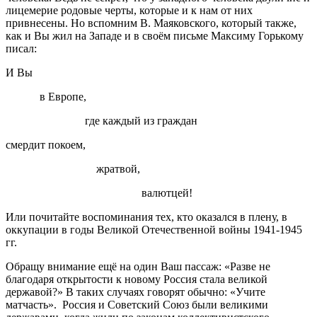
лицемерие родовые черты, которые и к нам от них
привнесены. Но вспомним В. Маяковского, который также,
как и Вы жил на Западе и в своём письме Максиму Горькому
писал:
И Вы
в Европе,
где каждый из граждан
смердит покоем,
жратвой,
валютцей!
Или почитайте воспоминания тех, кто оказался в плену, в
оккупации в годы Великой Отечественной войны 1941-1945
гг.
Обращу внимание ещё на один Ваш пассаж: «Разве не
благодаря открытости к новому Россия стала великой
державой?» В таких случаях говорят обычно: «Учите
матчасть». Россия и Советский Союз были великими