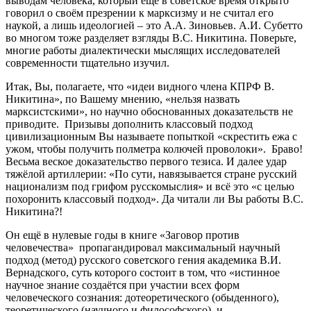
выводам человека, который ещё в советское время открыто
говорил о своём презрении к марксизму и не считал его
наукой, а лишь идеологией – это А.А. Зиновьев. А.И. Субетто
во многом тоже разделяет взгляды В.С. Никитина. Поверьте,
многие работы диалектически мыслящих исследователей
современности тщательно изучил.
Итак, Вы, полагаете, что «идеи видного члена КПРФ В.
Никитина», по Вашему мнению, «нельзя назвать
марксистскими», но научно обоснованных доказательств не
приводите. Призывы дополнить классовый подход
цивилизационным Вы называете попыткой «скрестить ежа с
ужом, чтобы получить полметра колючей проволоки». Браво!
Весьма веское доказательство первого тезиса. И далее удар
тяжёлой артиллерии: «По сути, навязывается стране русский
национализм под грифом русскомыслия» и всё это «с целью
похоронить классовый подход». Да читали ли Вы работы В.С.
Никитина?!
Он ещё в нулевые годы в книге «Заговор против
человечества» пропагандировал максимальный научный
подход (метод) русского советского гения академика В.И.
Вернадского, суть которого состоит в том, что «истинное
научное знание создаётся при участии всех форм
человеческого сознания: дотеоретического (обыденного),
теоретического (научного и философского) и