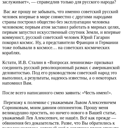
заслуживает», — справедлив только для русского народа?
Вас же прошу не забывать, что именно советский русский
человек впервые в мире совместно с другими народами
страны построил общество без эксплуатации человека
человеком; первым атом заставил работать в мирных целях,
первым запустил искусственный спутник Земли, и впервые
коммунист, русский советский человек Юрий Гагарин
покорил космос. Ну, а представители Франции и Германии
тоже побывали в космосе… на советских космических
кораблях.
Кстати, И.В. Сталин в «Вопросах ленинизма» призывал
соединить русский революционный размах с американской
деловитостью. Под его руководством советский народ это
выполнил, а результаты, надеюсь известны, а о некоторых
напомнил Вам.
После всего написанного смею заявить: «Честь имею!».
Перехожу к полемике с уважаемым Львом Алексеевичем
Сорниковым, моим давним оппонентом. Прошу меня
великодушно простить, но ничего нового в Вашей статье,
уважаемый Лев Алексеевич, не нашёл. Всё как прежде —
обвинения без доказательств. Разве, что Вы обратились к