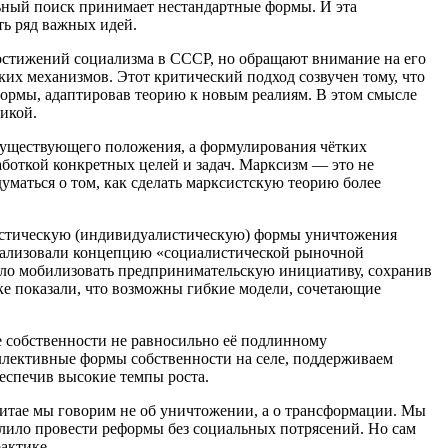
льный поиск принимает нестандартные формы. И эта
ть ряд важных идей.
достижений социализма в СССР, но обращают внимание на его
х механизмов. Этот критический подход созвучен тому, что
еформы, адаптировав теорию к новым реалиям. В этом смысле
икой.
существующего положения, а формулирования чётких
аботкой конкретных целей и задач. Марксизм — это не
думаться о том, как сделать марксистскую теорию более
ристическую (индивидуалистическую) формы уничтожения
 реализовали концепцию «социалистической рыночной
лило мобилизовать предпринимательскую инициативу, сохранив
ике показали, что возможны гибкие модели, сочетающие
е собственности не равносильно её подлинному
ллективные формы собственности на селе, поддерживаем
беспечив высокие темпы роста.
Китае мы говорим не об уничтожении, а о трансформации. Мы
олило провести реформы без социальных потрясений. Но сам
актике.