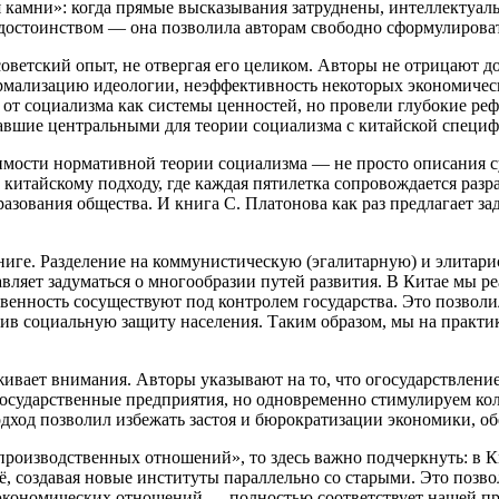
я камни»: когда прямые высказывания затруднены, интеллектуа
а достоинством — она позволила авторам свободно сформулирова
советский опыт, не отвергая его целиком. Авторы не отрицают 
ализацию идеологии, неэффективность некоторых экономически
сь от социализма как системы ценностей, но провели глубокие р
авшие центральными для теории социализма с китайской специф
димости нормативной теории социализма — не просто описания 
 китайскому подходу, где каждая пятилетка сопровождается разр
азования общества. И книга С. Платонова как раз предлагает за
книге. Разделение на коммунистическую (эгалитарную) и элита
тавляет задуматься о многообразии путей развития. В Китае мы
ственность сосуществуют под контролем государства. Это позво
ечив социальную защиту населения. Таким образом, мы на практ
живает внимания. Авторы указывают на то, что огосударствлени
государственные предприятия, но одновременно стимулируем ко
одход позволил избежать застоя и бюрократизации экономики, о
производственных отношений», то здесь важно подчеркнуть: в 
ё, создавая новые институты параллельно со старыми. Это позв
экономических отношений — полностью соответствует нашей пр