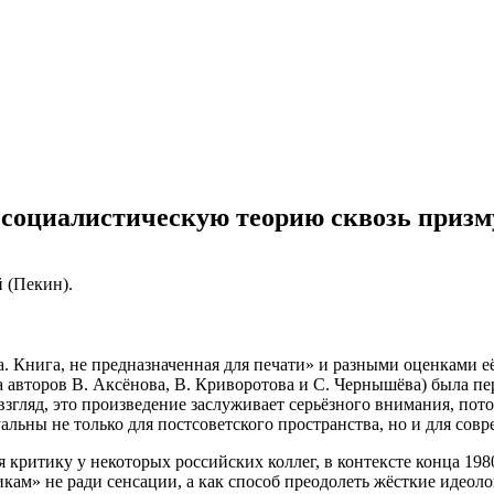
 социалистическую теорию сквозь призм
 (Пекин).
 Книга, не предназначенная для печати» и разными оценками её
 авторов В. Аксёнова, В. Криворотова и С. Чернышёва) была пер
згляд, это произведение заслуживает серьёзного внимания, пот
льны не только для постсоветского пространства, но и для совр
 критику у некоторых российских коллег, в контексте конца 19
м» не ради сенсации, а как способ преодолеть жёсткие идеоло