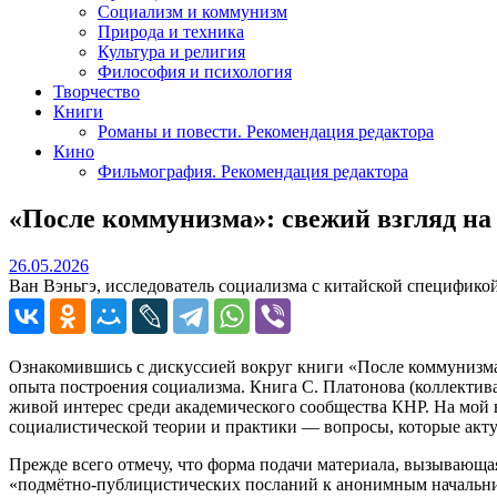
Социализм и коммунизм
Природа и техника
Культура и религия
Философия и психология
Творчество
Книги
Романы и повести. Рекомендация редактора
Кино
Фильмография. Рекомендация редактора
«После коммунизма»: свежий взгляд на
26.05.2026
26.05.2026
Ван Вэньгэ, исследователь социализма с китайской спецификой
Ознакомившись с дискуссией вокруг книги «После коммунизма.
опыта построения социализма. Книга С. Платонова (коллектива
живой интерес среди академического сообщества КНР. На мой в
социалистической теории и практики — вопросы, которые актуа
Прежде всего отмечу, что форма подачи материала, вызывающая
«подмётно‑публицистических посланий к анонимным начальника