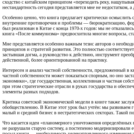
сходство с китайским принципом «переходить реку, нащупыва
нестандартность сегодня представляется мне не недостатком, 
Особенно ценно, что книга предлагает критически осмыслить 
внутренние противоречия и проблемы — бюрократизацию, форм
был реализован в Китае с конца 1970‑х годов: мы не отказали
книга «После коммунизма» предвосхитила многие вопросы, ст
Мне представляется особенно важным тезис авторов о необхо
принципов и стратегий развития. Это полностью соответствует
застывшая догма, а руководство к действию, инструмент преобр
действенной, более ориентированной на практику.
Интересен и анализ частной собственности, предложенный в 
частной собственности может показаться спорным, но оно зас
экономики», где государственная, коллективная и частная соб
при этом стратегические отрасли в руках государства и обесп
элементы разных подходов.
Критика советской экономической модели в книге также заслу
обобществлению. В Китае этот урок был учтён: мы развиваем 
малый и средний бизнес в нестратегических секторах. Такой п
Что касается идеи «планомерного уничтожения определённых 
не разрушали старую систему, а постепенно модернизировали е
посыл книги — необходимость целенаправленного изменения 