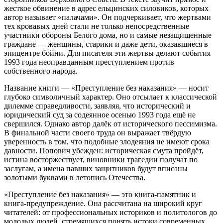
жесткое обвинение в адрес ельцинских силовиков, которых
автор называет «палачами». Он подчеркивает, что жертвами
тех кровавых дней стали не только непосредственные
участники обороны Белого дома, но и самые незащищенные
граждане — женщины, старики и даже дети, оказавшиеся в
эпицентре бойни. Для писателя эти жертвы делают события
1993 года неоправданным преступлением против
собственного народа.
Название книги — «Преступление без наказания» — носит
глубоко символичный характер. Оно отсылает к классической
дилемме справедливости, заявляя, что исторический и
юридический суд за содеянное осенью 1993 года ещё не
свершился. Однако автор далёк от исторического пессимизма.
В финальной части своего труда он выражает твёрдую
уверенность в том, что подобные злодеяния не имеют срока
давности. Попович убежден: историческая смута пройдёт,
истина восторжествует, виновники трагедии получат по
заслугам, а имена павших защитников будут вписаны
золотыми буквами в летопись Отечества.
«Преступление без наказания» — это книга-памятник и
книга-предупреждение. Она рассчитана на широкий круг
читателей: от профессиональных историков и политологов до
молодых людей, стремящихся понять истоки современных