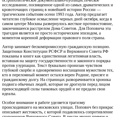
острополитическое документально-публицистическое
исследование, посвященное одной из самых драматических и
кровоточащих страниц в новейшей истории России —
трагическим событиям осени 1993 года. Автор предлагает
читателю глубокое осмысление черных дней октября, когда в
самом центре Москвы развернулось жесткое противостояние,
закончившееся расстрелом Дома Советов. Для Поповича эта
трагедия является не просто историческим эпизодом, а
моментом коренной деформации правового поля страны.
Автор занимает бескомпромиссную гражданскую позицию.
Защитники Конституции РСФСР и Верховного Совета РФ
показаны в книге как единственная легитимная власть,
вставшая на защиту государственности и законного порядка
против узурпации. Текст буквально пронизан чувством
глубокой скорби и одновременно восхищения мужеством тех,
кто в переломный момент остался верен Родине, присяге и
гражданскому долгу. На страницах разворачивается хроника
подвига обычных людей, которые не дрогнули перед лицом
превосходящей силы танковых орудий и не предали свои
идеалы.
Особое внимание в работе уделяется трагизму
происходившего на московских улицах. Попович без прикрас
описывает жестокость, с которой подавлялось сопротивление
сторонников Верховного Совета. В тексте звучит прямое и