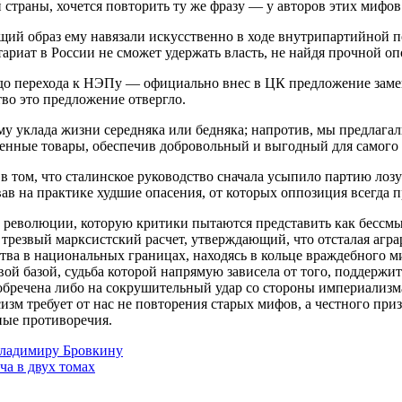
страны, хочется повторить ту же фразу — у авторов этих мифов
щий образ ему навязали искусственно в ходе внутрипартийной п
тариат в России не сможет удержать власть, не найдя прочной 
д до перехода к НЭПу — официально внес в ЦК предложение заме
во это предложение отвергло.
му уклада жизни середняка или бедняка; напротив, мы предлага
ленные товары, обеспечив добровольный и выгодный для самого 
в том, что сталинское руководство сначала усыпило партию лозу
в на практике худшие опасения, от которых оппозиция всегда п
й революции, которую критики пытаются представить как бессм
резвый марксистский расчет, утверждающий, что отсталая агра
ства в национальных границах, находясь в кольце враждебного 
ой базой, судьба которой напрямую зависела от того, поддержит
бречена либо на сокрушительный удар со стороны империализма
изм требует от нас не повторения старых мифов, а честного при
ные противоречия.
Владимиру Бровкину
ча в двух томах
Коммунистической партии Российской Федерации 