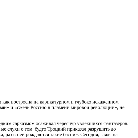
ак как построена на карикатурном и глубоко искаженном
стьян» и «сжечь Россию в пламени мировой революции», не
дким сарказмом осаживал чересчур увлекшихся фантазеров.
е слухи о том, будто Троцкий приказал разрушить до
, раз в ней рождаются такие басни». Сегодня, глядя на