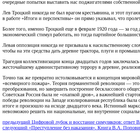
очередные попытки выставить нас поджигателями собственной 
Лев Троцкий никогда не был врагом крестьянина, и этот пугаю
в работе «Итоги и перспективы» он прямо указывал, что проле
Более того, именно Троцкий еще в феврале 1920 года — за го
экономический стимул работать, но тогда партийное большинст
Левая оппозиция никогда не призывала к насильственному сло
чтобы на эти средства дать деревне трактора, плуги и промыш
Трагедия коллективизации конца двадцатых годов заключалась 
жесточайшему административному террору в деревне, реализова
Точно так же превратно истолковывается и концепция мирово
«всемирного пожара». Теория перманентной революции — это т
преобразования, но завершить построение бесклассового обще
Советская Россия была не «охапкой дров», а важнейшей стартов
победы революции на Западе изолированная республика была о
итоге и произошло на исходе двадцатого века. Истинный маркс
невозможно решить ни национальные, ни внутренние социаль
Навигация
Предыдущий
предыдущий
Цифровой лубок и восстание симулякров: ответ 
Следующее
пост:
следующий
«Преступление без наказания». Книга В.А. Попови
по
сообщение:
записям
Сайт 