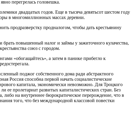
 явно перегрелась головешка.
олемики двадцатых годов. Еще в тысяча девятьсот шестом году
опоры в многомиллионных массах деревни.
нить продразверстку продналогом, чтобы дать крестьянину
ли брать повышенный налог и займы у зажиточного кулачества,
крестьянства союз с городом.
нгами «обогащайтесь», а затем в панике прибегло к
редостерегала.
ысленный поджог собственного дома ради абстрактного
рная Россия способна первой начать социалистические
мирового капитала, экономически невозможно. Для Троцкого
 ли ее пролетариат развитых капиталистических стран. Без
, либо на внутреннее бюрократическое перерождение, что в
знания того, что без международной классовой повестки
(КПРФ)