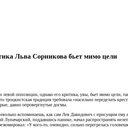
тика Льва Сорникова бьет мимо цели
 левой оппозиции, однако его критика, увы, бьет мимо цели, т
что троцкистская традиция требовала «насильно переделать кре
рые, давно опровергнутые догмы.
невольно вспоминаешь, как сам Лев Давидович с присущим ему е
 Луначарский, поддавшись панике, начал распространять нелепы
зюмировал: «У кого-то, очевидно, сильно перегрелась головешка