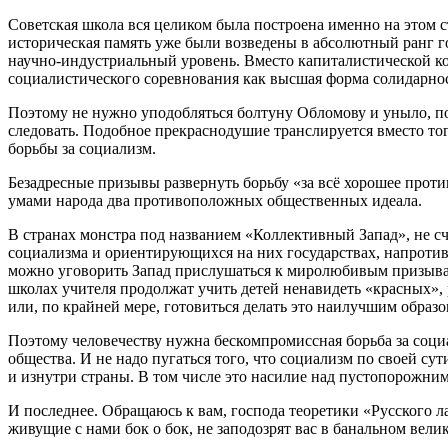
Советская школа вся целиком была построена именно на этом с
историческая память уже были возведены в абсолютный ранг 
научно-индустриальный уровень. Вместо капиталистической ко
социалистического соревнования как высшая форма солидарно
Поэтому не нужно уподобляться болтуну Обломову и уныло, под
следовать. Подобное прекраснодушие транслируется вместо тог
борьбы за социализм.
Безадресные призывы развернуть борьбу «за всё хорошее против
умами народа два противоположных общественных идеала.
В странах монстра под названием «Коллективный Запад», не с
социализма и ориентирующихся на них государствах, напротив,
можно уговорить Запад прислушаться к миролюбивым призыва
школах учителя продолжат учить детей ненавидеть «красных», р
или, по крайней мере, готовиться делать это наилучшим образо
Поэтому человечеству нужна бескомпромиссная борьба за социал
общества. И не надо пугаться того, что социализм по своей су
и изнутри страны. В том числе это насилие над пустопорожним
И последнее. Обращаюсь к вам, господа теоретики «Русского ла
живущие с нами бок о бок, не заподозрят вас в банальном ве