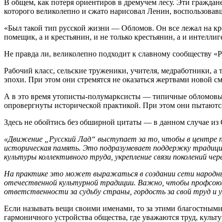
В общем, как потеря ориентиров в дремучем лесу. Эти граждан
которого великолепно и сжато нарисовал Ленин, воспользовав
«Был такой тип русской жизни — Обломов. Он все лежал на кр
помещик, а и крестьянин, и не только крестьянин, а и интеллиг
Не правда ли, великолепно подходит к славному сообществу «
Рабочий класс, сельские труженики, учителя, медработники, а
эпохи. При этом они стремятся не оказаться жертвами новой 
А в это время утописты-полумарксисты — типичные обломовы 
опровергнуты исторической практикой. При этом они пытаютс
Здесь не обойтись без обширной цитаты — в данном случае из
«Движение „Русский Лад“ выступает за то, чтобы в центре п
историческая память. Это подразумевает поддержку традици
культуры коллективного труда, укрепление связи поколений чер
На практике это может выражаться в создании сети народных
отечественной культурной традиции. Важно, чтобы профсоюзы
ответственности за судьбу страны, гордость за свой труд и 
Если называть вещи своими именами, то за этими благостными
гармоничного устройства общества, где уважаются труд, культур