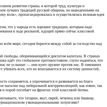
анов развития страны, в которой труд, культура и
нием лучших традиций русской общины, но выведенными на
ку волк», пропагандировалась и осуществлялась великая идея
том, что у народа есть хорошие традиции, которым надо
оевания в ходе реальной, идущей прямо сейчас классовой
во всём мире, сегодня борются между собой за господство над
ой свободы, оборачивающийся диктатом капитала. В странах
ка идёт это глобальное противостояние, глупо надеяться, что
нас не услышат — они куют оружие против нас. В тамошних
 убивать всех, кто не вписывается в их систему ценностей,
то сохраняется, а упрочивается и развивается на благо
вое насилие над либеральной контрреволюцией, как извне, так
 и порой погибает на фронтах этой классовой битвы.
итываете, что татарин, якут, еврей, чеченец или башкир,
нтернационализм узконациональными лозунгами?