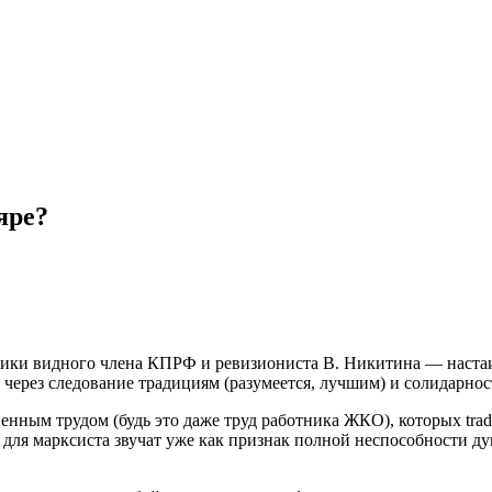
яре?
ки видного члена КПРФ и ревизиониста В. Никитина — настаив
 через следование традициям (разумеется, лучшим) и солидарность
енным трудом (будь это даже труд работника ЖКО), которых tr
для марксиста звучат уже как признак полной неспособности ду