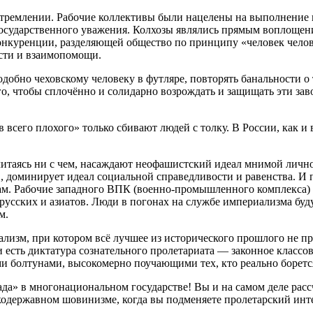
тремлении. Рабочие коллективы были нацелены на выполнение пл
государственного уважения. Колхозы являлись прямым воплоще
нкуренции, разделяющей общество по принципу «человек челове
сти и взаимопомощи.
обно чеховскому человеку в футляре, повторять банальности о 
о, чтобы сплочённо и солидарно возрождать и защищать эти зав
 всего плохого» только сбивают людей с толку. В России, как и 
читаясь ни с чем, насаждают неофашистский идеал мнимой личн
 доминирует идеал социальной справедливости и равенства. И по
м. Рабочие западного ВПК (военно-промышленного комплекса) 
усских и азиатов. Люди в погонах на службе империализма будут
м.
изм, при котором всё лучшее из исторического прошлого не прос
ти есть диктатура сознательного пролетариата — законное классо
и болтунами, высокомерно поучающими тех, кто реально борется
да» в многонациональном государстве! Вы и на самом деле рассч
ликодержавном шовинизме, когда вы подменяете пролетарский и