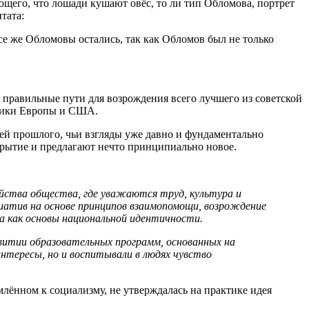
ющего, что лошади кушают овёс, то ли тип Обломова, портрет
тата:
се же Обломовы остались, так как Обломов был не только
е правильные пути для возрождения всего лучшего из советской
итики Европы и США.
й прошлого, чьи взгляды уже давно и фундаментально
крытие и предлагают нечто принципиально новое.
ойства общества, где уважаются труд, культура и
атив на основе принципов взаимопомощи, возрождение
ыка как основы национальной идентичности.
витии образовательных программ, основанных на
нтересы, но и воспитывали в людях чувство
лённом к социализму, не утверждалась на практике идея