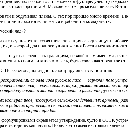
е представляют собой то ли человека в футляре, уныло утвержда
шись стихотворением В. Маяковского «Прозаседавшиеся». Вот ци
овати и обдумывал планы. С тех пор прошло много времени, а в
ент, и не только интеллигент, а и рабочий и коммунист».
Русский лад»?
 также научно-техническая интеллигенция сегодня ищут наиболе
смуты, о которой для полного уничтожения России мечтают пол
— зовут нас следовать традициям, освящённым именами деятеле
я внушить своим читателям мысль, будто совершают великое от
 О. Пересветова, наглядно иллюстрирующей эту позицию:
реобразований стояла идея русского лада — гармоничного устр
онных ценностей, сплачивающих народ, развитие местных иници
ез передачу опыта и знаний, сохранение и развитие русского яз
 кооперативов, поддержке сельскохозяйственных артелей, раз
 и рабочие организации не только отстаивали экономические и
уважение к истории народа».
 формулировками скрывается утверждение, будто в СССР, устрем
а и историческая память. Но ведь это самая настоящая клевета!