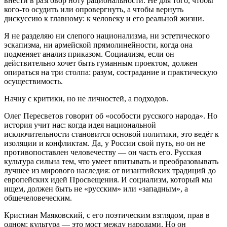
внести в разговор ноту рациональности. Не для того, чтобы
кого‑то осудить или опровергнуть, а чтобы вернуть
дискуссию к главному: к человеку и его реальной жизни.
Я не разделяю ни слепого национализма, ни эстетического
эскапизма, ни армейской прямолинейности, когда она
подменяет анализ приказом. Социализм, если он
действительно хочет быть гуманным проектом, должен
опираться на три столпа: разум, сострадание и практическую
осуществимость.
Начну с критики, но не личностей, а подходов.
Олег Пересветов говорит об «особости русского народа». Но
история учит нас: когда идея национальной
исключительности становится основой политики, это ведёт к
изоляции и конфликтам. Да, у России свой путь, но он не
противопоставлен человечеству — он часть его. Русская
культура сильна тем, что умеет впитывать и преобразовывать
лучшее из мирового наследия: от византийских традиций до
европейских идей Просвещения. И социализм, который мы
ищем, должен быть не «русским» или «западным», а
общечеловеческим.
Кристиан Маяковский, с его поэтическим взглядом, прав в
одном: культура — это мост между народами. Но он