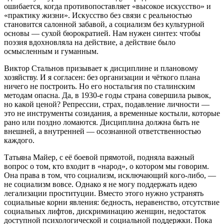
ошибается, когда противопоставляет «высокое искусство» и
«практику жизни». Искусство без связи с реальностью
становится салонной забавой, а социализм без культурной
основы — сухой бюрократией. Нам нужен синтез: чтобы
поэзия вдохновляла на действие, а действие было
осмысленным и гуманным.
Виктор Стальнов призывает к дисциплине и плановому
хозяйству. И я согласен: без организации и чёткого плана
ничего не построить. Но его ностальгия по сталинским
методам опасна. Да, в 1930‑е годы страна совершила рывок,
но какой ценой? Репрессии, страх, подавление личности —
это не инструменты созидания, а временные костыли, которые
рано или поздно ломаются. Дисциплина должна быть не
внешней, а внутренней — осознанной ответственностью
каждого.
Татьяна Майер, с её боевой прямотой, подняла важный
вопрос о том, кто входит в «народ», о котором мы говорим.
Она права в том, что социализм, исключающий кого‑либо, —
не социализм вовсе. Однако я не могу поддержать идею
легализации проституции. Вместо этого нужно устранять
социальные корни явления: бедность, неравенство, отсутствие
социальных лифтов, дискриминацию женщин, недостаток
доступной психологической и социальной поддержки. Пока