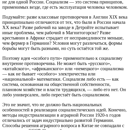
не для одной России. Социализм — это система принципов,
применимых везде, где есть эксплуатация человека человеком.
Подумайте: разве классовые противоречия в Англии XIX века
принципиально отличаются от тех, что были в России начала
XX века? Разве рабочий на заводе в Детройте испытывает
иные проблемы, чем рабочий в Магнитогорске? Разве
крестьянин в Африке страдает от несправедливости меньше,
чем фермер в Германии? Условия могут различаться, формы
борьбы могут быть разными, но суть остаётся той же.
Поэтому идея «особого пути» применительно к социализму
внутренне противоречива. Не может быть «русского»,
«китайского», «африканского» или «немецкого» социализма
— как не бывает «особого» электричества или
«национальной» математики. Социализм либо есть — как
система, основанная на общественной собственности,
плановом хозяйстве и власти трудящихся, — либо его нет. Он
либо универсален, либо перестаёт быть социализмом.
Это не значит, что не должно быть национальных
особенностей в реализации социалистических идей. Конечно,
методы индустриализации в аграрной России 1920‑х годов
отличались от задач индустриально развитой Германии.
Способы решения аграрного вопроса в Китае не совпадали с