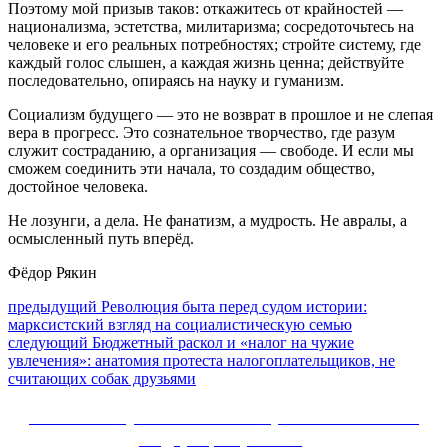
Поэтому мой призыв таков: откажитесь от крайностей —
национализма, эстетства, милитаризма; сосредоточьтесь на
человеке и его реальных потребностях; стройте систему, где
каждый голос слышен, а каждая жизнь ценна; действуйте
последовательно, опираясь на науку и гуманизм.
Социализм будущего — это не возврат в прошлое и не слепая
вера в прогресс. Это сознательное творчество, где разум
служит состраданию, а организация — свободе. И если мы
сможем соединить эти начала, то создадим общество,
достойное человека.
Не лозунги, а дела. Не фанатизм, а мудрость. Не авралы, а
осмысленный путь вперёд.
Фёдор Рякин
Навигация
Предыдущий
предыдущий
Революция быта перед судом истории:
пост:
марксистский взгляд на социалистическую семью
по
Следующее
следующий
Бюджетный раскол и «налог на чужие
записям
сообщение:
увлечения»: анатомия протеста налогоплательщиков, не
считающих собак друзьями
Сайт Коммунистической партии Российской
Федерации (КПРФ)