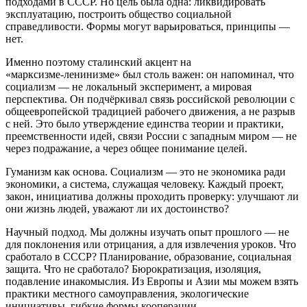
подходами в СССР. Но цель была одна: ликвидировать
эксплуатацию, построить общество социальной
справедливости. Формы могут варьироваться, принципы —
нет.
Именно поэтому сталинский акцент на
«марксизме‑ленинизме» был столь важен: он напоминал, что
социализм — не локальный эксперимент, а мировая
перспектива. Он подчёркивал связь российской революции с
общеевропейской традицией рабочего движения, а не разрыв
с ней. Это было утверждение единства теории и практики,
преемственности идей, связи России с западным миром — не
через подражание, а через общее понимание целей.
Гуманизм как основа. Социализм — это не экономика ради
экономики, а система, служащая человеку. Каждый проект,
закон, инициатива должны проходить проверку: улучшают ли
они жизнь людей, уважают ли их достоинство?
Научный подход. Мы должны изучать опыт прошлого — не
для поклонения или отрицания, а для извлечения уроков. Что
сработало в СССР? Планирование, образование, социальная
защита. Что не сработало? Бюрократизация, изоляция,
подавление инакомыслия. Из Европы и Азии мы можем взять
практики местного самоуправления, экологические
инициативы, гибкие формы кооперации.