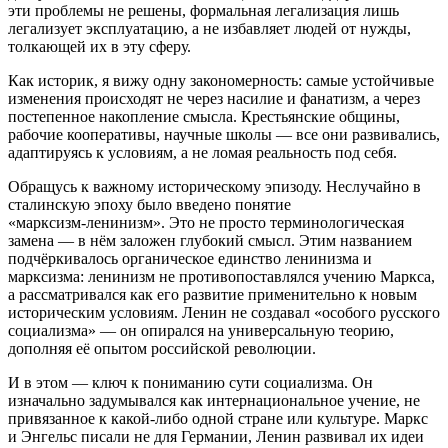
эти проблемы не решены, формальная легализация лишь
легализует эксплуатацию, а не избавляет людей от нужды,
толкающей их в эту сферу.
Как историк, я вижу одну закономерность: самые устойчивые
изменения происходят не через насилие и фанатизм, а через
постепенное накопление смысла. Крестьянские общины,
рабочие кооперативы, научные школы — все они развивались,
адаптируясь к условиям, а не ломая реальность под себя.
Обращусь к важному историческому эпизоду. Неслучайно в
сталинскую эпоху было введено понятие
«марксизм‑ленинизм». Это не просто терминологическая
замена — в нём заложен глубокий смысл. Этим названием
подчёркивалось органическое единство ленинизма и
марксизма: ленинизм не противопоставлялся учению Маркса,
а рассматривался как его развитие применительно к новым
историческим условиям. Ленин не создавал «особого русского
социализма» — он опирался на универсальную теорию,
дополняя её опытом российской революции.
И в этом — ключ к пониманию сути социализма. Он
изначально задумывался как интернациональное учение, не
привязанное к какой‑либо одной стране или культуре. Маркс
и Энгельс писали не для Германии, Ленин развивал их идеи