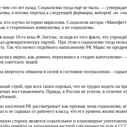
 чем сто лет назад. Социализма тогда ещё не было, — утвержда
изма, а потому переход к следующей
формации
,
которой он счи
всем, кто изучал историю марксизма. Социализм авторы «Манифе
как о сторонниках коммунизма, а не социализма.
це 19-го века Ф.Энгельс, исходя из того факта, что учреждён
ал-демократических партий. При этом о социализме тогда нельзя 
ата. Так что ничего подобного написанному РК Маркс не предрек
ожилась мирно, как домино, вернувшись в стадию капитализма»
ля советских людей.
а ввергнута обманом и силой в состояние полуколонии – сырьев
ный строй, при всех своих пороках, что не трудно видеть на 
ешат восстанавливать. Правда, в России не успели, в отличие о
убликой..
ни населения РК рассматривает как признак лишь социализма, и
л и не скрывал от рабочего класса, что его уровень жизни може
чшую сторону является сознательное и планомерное уничтожени
 чтобы перейти от упразднения частной собственности (как в ССС