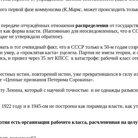
ного первой фазе коммунизма
(К.Маркс
, может происходить тольк
к передаче отчуждённых отношения
распределения
от государств
тал как форма власти. (Напоминаю для неосведомленных, что в С
ящие
не утверждали обратное).
ать и тот очевидный факт, что в СССР только к 50-м годам соз
н умер, а «проклятая каста» уцелела. Партия не имела теории, и
сь, и привел через 35 лет КПСС к катастрофе: рабочий класс отк
естных истин, повторений истин, уже превратившихся в силу и
тье «Ценные признания Петерима Сорокина».
воту Ленина, который с научной точностью и не однажды разъясн
 в 1922 году и в 1945-ом не построена как пирамида власти, как
тия есть организация рабочего класса, расчлененная на цел