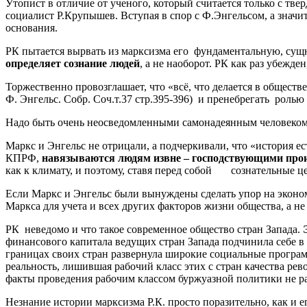
Утопист в отличие от ученого, который считается только с т
социалист Р.Крупышев. Вступая в спор с Ф.Энгельсом, а значит
основания.
РК пытается вырвать из марксизма его фундаментальную, сущ
определяет сознание людей
, а не наоборот. РК как раз убежде
Торжественно провозглашает, что «всё, что делается в общест
Ф. Энгельс. Собр. Соч.т.37 стр.395-396) и пренебрегать роль
Надо быть очень неосведомленными самонадеянным человеком,
Маркс и Энгельс не отрицали, а подчеркивали, что «история е
КПРФ,
навязываются людям извне – господствующими пр
как к климату, и поэтому, ставя перед собой сознательные ц
Если Маркс и Энгельс были вынуждены сделать упор на эконом
Маркса для учета и всех других факторов жизни общества, а н
РК неведомо и что такое современное общество стран Запада.
финансового капитала ведущих стран Запада подчинила себе в
границах своих стран развернула широкие социальные програм
реальность, лишившая рабочий класс этих с стран качества р
факты проведения рабочим классом буржуазной политики не р
Незнание истории марксизма Р.К. просто поразительно, как и ег