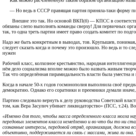
Как можно расчлененную таким образом организацию назы
— Но ведь в СССР правящая партия приняла-таки форму пир
Внешне это так. Но основой ВКП(б) — КПСС в соответствии 
обязаны слепо выполнять команды сверху! Для первичных орган
так, то одна треть партии имеет право создать комитет по под
Надо же быть конкретным в выводах, тов. Крупышев, понимая,
следует сказать когда и почему это произошло. Но ведь и то с
нужен
Рабочий класс, колхозное крестьянство, народная интеллиген
нём дело социализма вполне можно было назвать живым творче
Так что определённая пирамидальность власти была уместна и
Когда в начале 50-х годов госмонополия выполнила своё предн
демократию. Однако его соратники и преемники думали иначе,
Партию следовало вернуть к делу руководства Советской власт
том, как Вера Засулич убивает ликвидаторство» (ПСС, т.24). Во
«Именно для того, чтобы масса определенного класса могла на
передовых элементов класса немедленно и во что бы то ни с
сознанные интересы, передовой отряд, организация, должна всю
объективно, поддерживается ли связь с массами, жива ли она.