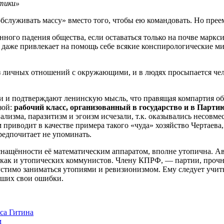
итики»
бслуживать массу» вместо того, чтобы ею командовать. Но пре
нного падения общества, если оставаться только на почве марк
даже привлекает на помощь себе всякие конспирологические ми
из личных отношений с окружающими, и в людях просыпается чел
похи и подтверждают ленинскую мысль, что правящая компартия о
зой:
рабочий класс, организованный в государство и в Парти
лизма, паразитизм и эгоизм исчезали, т.к. оказывались несовме
 приводит в качестве примера такого «чуда» хозяйство Чертаева
едпочитает не упоминать.
снащённости её математическим аппаратом, вполне утопична. А
 как и утопических коммунистов. Члену КПРФ, — партии, прочн
стимо заниматься утопиями и ревизионизмом. Ему следует учитьс
авших свои ошибки.
са Гитина
м