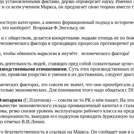
вердо установленными фактами, дерзко опровергает науку. Имен
 и со всем учением Маркса, он предлагает свою теорию вместо т
ностную категорию, а именно формационный подход к историчес
н, что наоборот! Возражая Ф.Энгельсу, он
ве и с обществом, делается конкретными людьми отнюдь не по бо
ю человеческого фактора в проходящих процессах противоречит р
 чтобы обвинить марксизм в неучёте человеческого фактора!
сть деятельность людей, ставящих пред собой сознательные цели»
оизводственными отношениями
. Суть этих производственных о
ели, проявляя упорство и умения в их достижении, следуют дик
ических факторах, это совсем не значит, что они пренебрегал
е только экономических. Для понимания этого надо общаться с 
Элитаризм
(С.Платонов) — совсем не то РК о нём пишет. На это
 качестве экономического уклада промышленный капитал и стала
мы, резко снизив уровень эксплуатации рабочего класса на пре
еволюционности, вынудив его подкупом проводить буржуазную по
аз отмечал В.И.Ленин.
о безответственность в ссылках на Маркса. Он сообщает нам в са