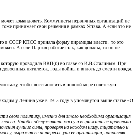
 может командовать. Коммунисты первичных организаций не
 тоже принимает свои решения в рамках Устава. А если это не
, что в СССР КПСС приняла форму пирамиды власти, то это
можен. А если Партия работает так, как должна, то он не
, которую проводила ВКП(б) во главе со И.В.Сталиным. При
ы довоенных пятилеток, годы войны и вплоть до смерти вождя.
емонтажу, чтобы восстановить в полной мере советскую
находим у Ленина уже в 1913 году в упомянутой выше статье «О
сти свою политику, именно для этого необходима организация
ю класса. Чтобы обслуживать массу и выражать ее правильно
ключения лучшие силы, проверяя на каждом шагу, тщательно и
массу, выражая ее интересы, уча ее организации, направляя