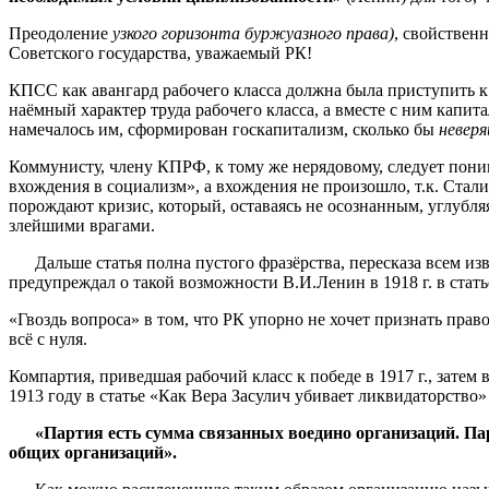
Преодоление
узкого горизонта буржуазного права)
, свойствен
Советского государства, уважаемый РК!
КПСС как авангард рабочего класса должна была приступить 
наёмный характер труда рабочего класса, а вместе с ним капи
намечалось им, сформирован госкапитализм, сколько бы
невер
Коммунисту, члену КПРФ, к тому же нерядовому, следует поним
вхождения в социализм», а вхождения не произошло, т.к. Стали
порождают кризис, который, оставаясь не осознанным, углубляя
злейшими врагами.
Дальше статья полна пустого фразёрства, пересказа всем изв
предупреждал о такой возможности В.И.Ленин в 1918 г. в ста
«Гвоздь вопроса» в том, что РК упорно не хочет признать пра
всё с нуля.
Компартия, приведшая рабочий класс к победе в 1917 г., затем
1913 году в статье «Как Вера Засулич убивает ликвидаторство»
«
Партия есть сумма связанных воедино организаций. Пар
общих организаций».