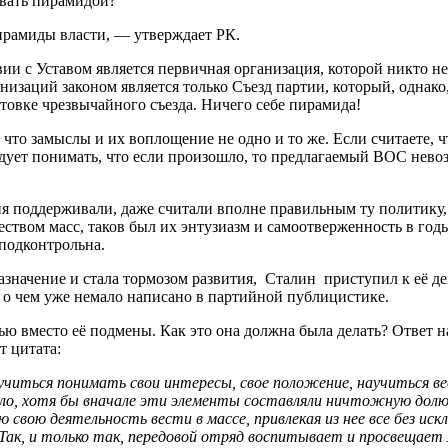
вать пирамидой?
амиды власти, — утверждает РК.
с Уставом является первичная организация, которой никто не
изаций законом является только Съезд партии, который, однако,
готовке чрезвычайного съезда. Ничего себе пирамида!
 что замыслы и их воплощение не одно и то же. Если считаете
ледует понимать, что если произошло, то предлагаемый ВОС невоз
ция поддерживали, даже считали вполне правильным ту политику
ством масс, таков был их энтузиазм и самоотверженность в год
 подконтрольна.
азначение и стала тормозом развития, Сталин приступил к её д
 о чем уже немало написано в партийной публицистике.
ью вместо её подмены. Как это она должна была делать? Ответ 
т цитата:
учиться понимать свои интересы, свое положение, научиться ве
тало, хотя бы вначале эти элементы составляли ничтожную дол
 свою деятельность вести в массе, привлекая из нее все без ис
 Так, и только так, передовой отряд воспитывает и просвещает 