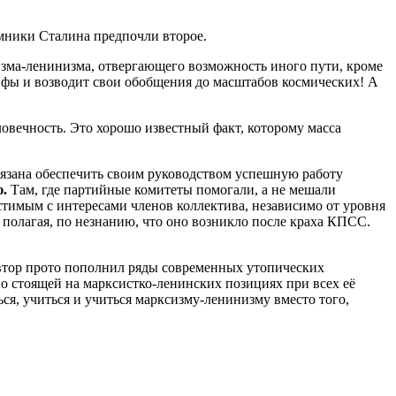
емники Сталина предпочли второе.
сизма-ленинизма, отвергающего возможность иного пути, кроме
фы и возводит свои обобщения до масштабов космических! А
овечность. Это хорошо известный факт, которому масса
бязана обеспечить своим руководством успешную работу
ю.
Там, где партийные комитеты помогали, а не мешали
стимым с интересами членов коллектива, независимо от уровня
, полагая, по незнанию, что оно возникло после краха КПСС.
втор прото пополнил ряды современных утопических
о стоящей на марксистко-ленинских позициях при всех её
я, учиться и учиться марксизму-ленинизму вместо того,