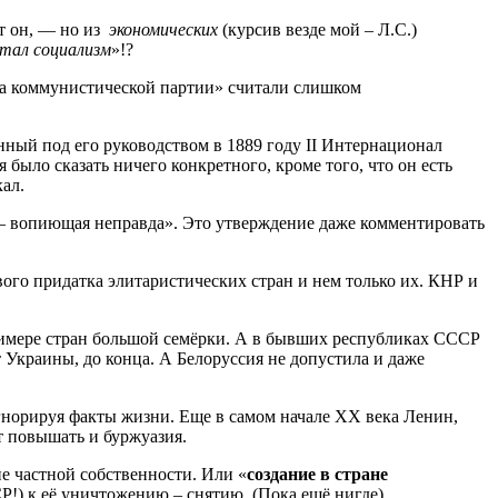
ет он, — но из
экономических
(курсив везде мой – Л.С.)
тал социализм
»!?
ста коммунистической партии» считали слишком
ный под его руководством в 1889 году II Интернационал
было сказать ничего конкретного, кроме того, что он есть
ал.
 — вопиющая неправда». Это утверждение даже комментировать
ого придатка элитаристических стран и нем только их. КНР и
примере стран большой семёрки. А в бывших республиках СССР
т Украины, до конца. А Белоруссия не допустила и даже
гнорируя факты жизни. Еще в самом начале ХХ века Ленин,
т повышать и буржуазия.
е частной собственности. Или «
создание в стране
Р!) к её уничтожению – снятию. (Пока ещё нигде).