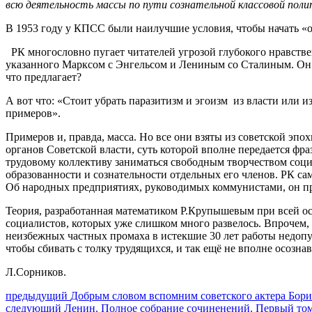
всю деятельность массы по пути сознательной классовой пол
В 1953 году у КПСС были наилучшие условия, чтобы начать «о
РК многословно пугает читателей угрозой глубокого нравстве
указанного Марксом с Энгельсом и Лениным со Сталиным. Он 
что предлагает?
А вот что: «Стоит убрать паразитизм и эгоизм из власти или 
примеров».
Примеров и, правда, масса. Но все они взяты из советской э
органов Советской власти, суть которой вполне передается фра
трудовому коллективу заниматься свободным творчеством социа
образованности и сознательности отдельных его членов. РК сам
Об народных предприятиях, руководимых коммунистами, он пр
Теория, разработанная математиком Р.Крупышевым при всей о
социалистов, которых уже слишком много развелось. Впрочем,
неизбежных частных промаха в истекшие 30 лет работы недопу
чтобы сбивать с толку трудящихся, и так ещё не вполне осозн
Л.Сорников.
Навигация
Предыдущий
предыдущий
Добрым словом вспомним советского актера Бори
Следующее
пост:
следующий
Ленин. Полное собрание сочиненений. Первый то