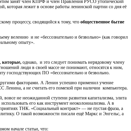
но этим занят член КПРФ и член Правления РУСО утопический
ой, которая лежит в основе работы ленинской партии со дня её
кому процессу, сводящийся к тому, что
общественное бытие
жьему велению и не «бессознательно и безвольно» (как говорил
еальному опыту».
,
которые,
однако, и это следует понимать нерядовому члену
тношений люди в своей массе не понимают, относятся к ним,
тату господствующих ПО «бессознательно и безвольно.
и другими факторами. А Ленин успешно применил учение
ПСС Ленина, а не считать его помехой при наличии компьютера.
й, вовсе не неожиданной ступени развития капитализма, элита
 использовать его как инструмент неоколониализма. А в
дприятиях ТНК. «Социальный контракт» — не пустая фраза, а
литику. О такой возможности писали ещё Маркс и Энгельс, а
мом начале статьи, что: