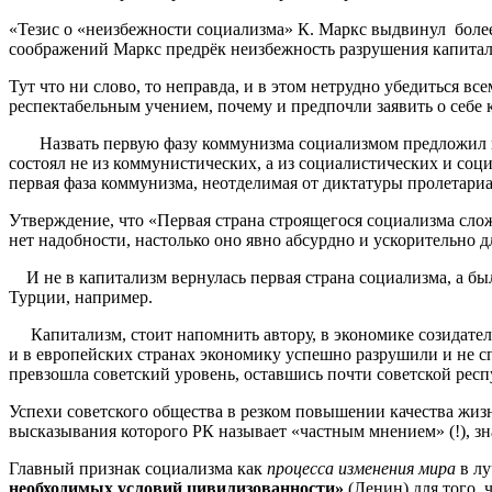
«Тезис о «неизбежности социализма» К. Маркс выдвинул более
соображений Маркс предрёк неизбежность разрушения капитал
Тут что ни слово, то неправда, и в этом нетрудно убедиться 
респектабельным учением, почему и предпочли заявить о себе 
Назвать первую фазу коммунизма социализмом предложил в кон
состоял не из коммунистических, а из социалистических и соци
первая фаза коммунизма, неотделимая от диктатуры пролетари
Утверждение, что «Первая страна строящегося социализма сл
нет надобности, настолько оно явно абсурдно и ускорительно д
И не в капитализм вернулась первая страна социализма, а был
Турции, например.
Капитализм, стоит напомнить автору, в экономике созидатель
и в европейских странах экономику успешно разрушили и не сп
превзошла советский уровень, оставшись почти советской респ
Успехи советского общества в резком повышении качества жиз
высказывания которого РК называет «частным мнением» (!), зна
Главный признак социализма как
процесса изменения мира
в лу
необходимых условий цивилизованности»
(Ленин) для того,