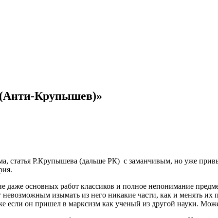
 (Анти-Крупышев)»
зма, статья Р.Крупышева (дальше РК) с заманчивым, но уже пр
рия.
ние даже основных работ классиков и полное непонимание предме
т невозможным изымать из него никакие части, как и менять их 
же если он пришел в марксизм как ученый из другой науки. Мож