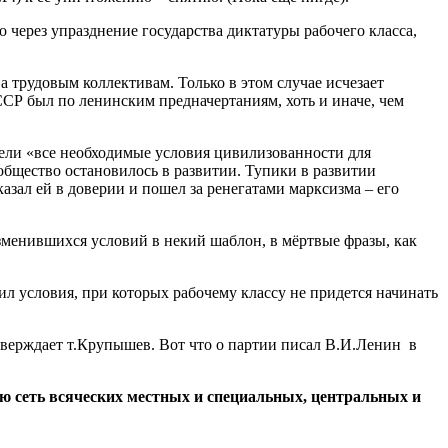
о через упразднение государства диктатуры рабочего класса,
а трудовым коллективам. Только в этом случае исчезает
ССР был по ленинским предначертаниям, хоть и иначе, чем
рели «все необходимые условия цивилизованности для
 общество остановилось в развитии. Тупики в развитии
азал ей в доверии и пошел за ренегатами марксизма – его
зменившихся условий в некий шаблон, в мёртвые фразы, как
ил условия, при которых рабочему классу не придется начинать
 утверждает т.Крупышев. Вот что о партии писал В.И.Ленин в
ую сеть всяческих местных и специальных, центральных и