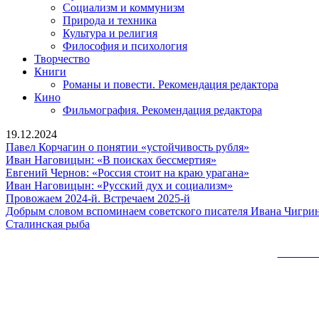
Социализм и коммунизм
Природа и техника
Культура и религия
Философия и психология
Творчество
Книги
Романы и повести. Рекомендация редактора
Кино
Фильмография. Рекомендация редактора
19.12.2024
Павел
Павел Корчагин о понятии «устойчивость рубля»
Иван
Корчагин
Иван Наговицын: «В поисках бессмертия»
Наговицын:
о
Евгений
Евгений Чернов: «Россия стоит на краю урагана»
«В
Иван
понятии
Чернов:
Иван Наговицын: «Русский дух и социализм»
Провожаем
поисках
Наговицын:
«устойчивост
«Россия
Провожаем 2024-й. Встречаем 2025-й
2024-
бессмертия»
«Русский
рубля»
стоит
Добрым словом вспоминаем советского писателя Ивана Чигри
Сталинская
й.
дух
на
Сталинская рыба
рыба
Встречаем
и
краю
2025-
социализм»
урагана»
Сайт 
й
Вверх